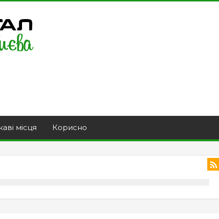
каві місця
Корисно