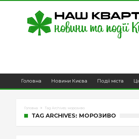
Головна
Новини Києва
Події міста
Ці
Головна
Tag Archives: морозиво
TAG ARCHIVES: МОРОЗИВО