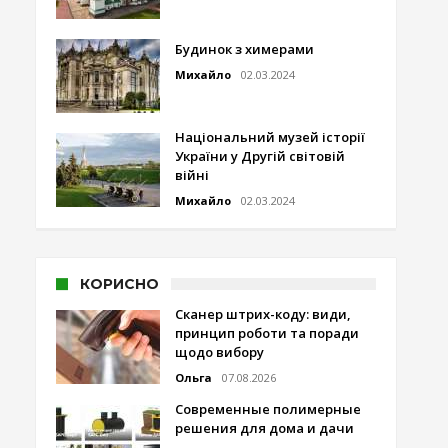
Будинок з химерами
Михайло
02.03.2024
Національний музей історії
України у Другій світовій
війні
Михайло
02.03.2024
КОРИСНО
Сканер штрих-коду: види,
принцип роботи та поради
щодо вибору
Ольга
07.08.2026
Современные полимерные
решения для дома и дачи