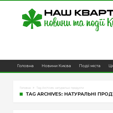
Головна
Новини Києва
Події міста
Ці
Головна
Tag Archives: натуральні продукти
TAG ARCHIVES: НАТУРАЛЬНІ ПРО