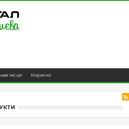
каві місця
Корисно
ДУКТИ