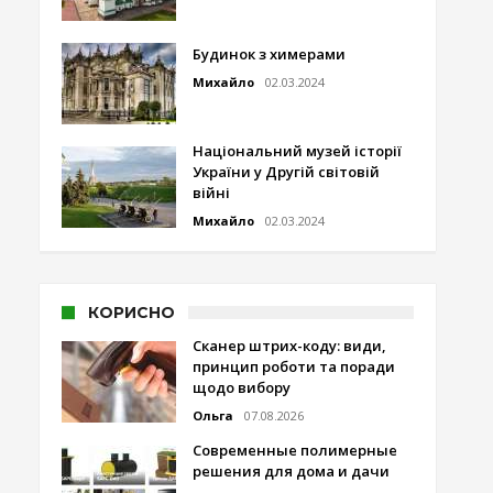
Будинок з химерами
Михайло
02.03.2024
Національний музей історії
України у Другій світовій
війні
Михайло
02.03.2024
КОРИСНО
Сканер штрих-коду: види,
принцип роботи та поради
щодо вибору
Ольга
07.08.2026
Современные полимерные
решения для дома и дачи