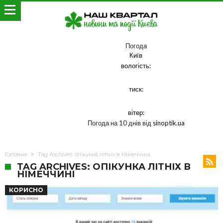
Погода
Київ
вологість:
тиск:
вітер:
Погода на 10 днів від
sinoptik.ua
Головна
Tag Archives: опікунка літніх в Німеччині
TAG ARCHIVES: ОПІКУНКА ЛІТНІХ В
НІМЕЧЧИНІ
КОРИСНО