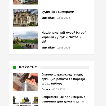
Будинок з химерами
Михайло
02.03.2024
Національний музей історії
України у Другій світовій
війні
Михайло
02.03.2024
КОРИСНО
Сканер штрих-коду: види,
принцип роботи та поради
щодо вибору
Ольга
07.08.2026
Современные полимерные
решения для дома и дачи