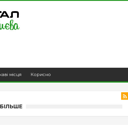
каві місця
Корисно
 БІЛЬШЕ