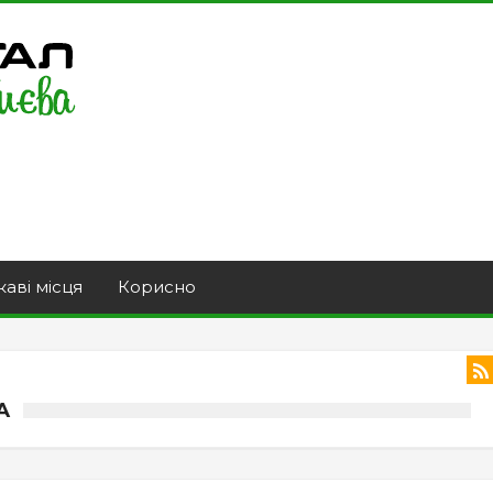
каві місця
Корисно
А