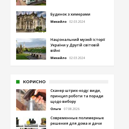
Будинок з химерами
Михайло
02.03.2024
Національний музей історії
України у Другій світовій
війні
Михайло
02.03.2024
КОРИСНО
Сканер штрих-коду: види,
принцип роботи та поради
щодо вибору
Ольга
07.08.2026
Современные полимерные
решения для дома и дачи