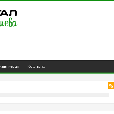
каві місця
Корисно