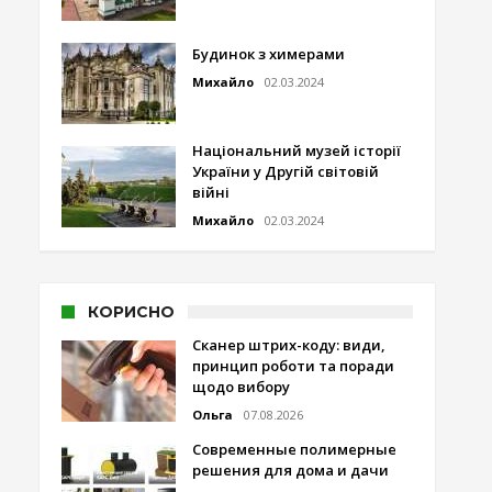
Будинок з химерами
Михайло
02.03.2024
Національний музей історії
України у Другій світовій
війні
Михайло
02.03.2024
КОРИСНО
Сканер штрих-коду: види,
принцип роботи та поради
щодо вибору
Ольга
07.08.2026
Современные полимерные
решения для дома и дачи