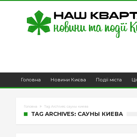
Головна
Новини Києва
Події міста
Ці
Головна
Tag Archives: сауны киева
TAG ARCHIVES: САУНЫ КИЕВА