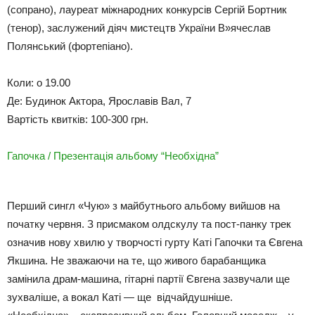
(сопрано), лауреат міжнародних конкурсів Сергій Бортник
(тенор), заслужений діяч мистецтв України В»ячеслав
Полянський (фортепіано).
Коли: о 19.00
Де: Будинок Актора, Ярославів Вал, 7
Вартість квитків: 100-300 грн.
Гапочка / Презентація альбому “Необхідна”
Перший сингл «Чую» з майбутнього альбому вийшов на
початку червня. З присмаком олдскулу та пост-панку трек
означив нову хвилю у творчості гурту Каті Гапочки та Євгена
Якшина. Не зважаючи на те, що живого барабанщика
замінила драм-машина, гітарні партії Євгена зазвучали ще
зухваліше, а вокал Каті — ще відчайдушніше.