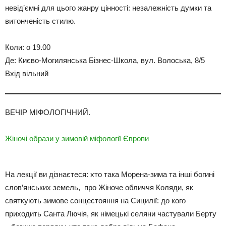
невідʼємні для цього жанру цінності: незалежність думки та
витонченість стилю.
Коли: о 19.00
Де: Києво-Могилянська Бізнес-Школа, вул. Волоська, 8/5
Вхід вільний
ВЕЧІР МІФОЛОГІЧНИЙ.
Жіночі образи у зимовій міфології Європи
На лекції ви дізнаєтеся: хто така Морена-зима та інші богині
слов’янських земель, про Жіноче обличчя Коляди, як
святкують зимове сонцестояння на Сицилії: до кого
приходить Санта Лючія, як німецькі селяни частували Берту