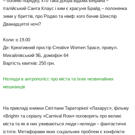
– богиню порядку, хто така добра відьма Бефана –
італійський Санта Клаус і ким є красуня Брайд – полонянка
зими у бриттів, про Різдво та німф: кого бачив Шекспір
Дванадцятої ночі?
Коли: о 19.00
Де: Креативний простір Creative Women Space, провул.
Михайлівський 9Б, домофон 64
Вартість квитків: 250 грн.
Нелюди в антрополісі: про міста та їхніх незвичайних
мешканців
На прикладі книжки Світлани Тараторіної «Лазарус», фільму
«Bright» та серіалу «Carnival Row» поговорять про великі
міста та як в них уживаються люди і нелюди – фантастичні
істоти. Метафорами яких соціальних проблем є конфлікти