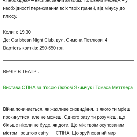
«Необхідна» – експресивний альбом. Головний меседж – у
необхідності переживання всіх твоїх граней, від мінусу до
плюсу.
Коли: о 19.30
Де: Caribbean Night Club, вул. Симона Петлюри, 4
Вартість квитків: 290-650 грн.
ВЕЧІР В ТЕАТРІ.
Вистава СТІНА за п’єсою Любові Якимчук і Томаса Меттлера
Війна починається, як жахливе сновидіння, із якого ти мрієш
прокинутися, але не можеш. Одного разу ти розумієш, що
більше ніколи не буде, як доти. Що між твоїм окупованим
містом і рештою світу — СТІНА. Що зруйнований мир