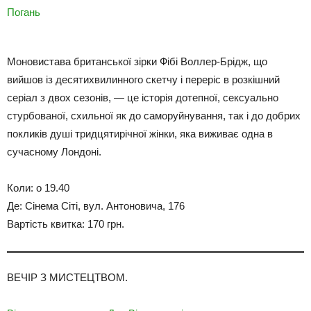
Погань
Моновистава британської зірки Фібі Воллер-Брідж, що
вийшов із десятихвилинного скетчу і переріс в розкішний
серіал з двох сезонів, — це історія дотепної, сексуально
стурбованої, схильної як до саморуйнування, так і до добрих
покликів душі тридцятирічної жінки, яка виживає одна в
сучасному Лондоні.
Коли: о 19.40
Де: Сінема Сіті, вул. Антоновича, 176
Вартість квитка: 170 грн.
ВЕЧІР З МИСТЕЦТВОМ.