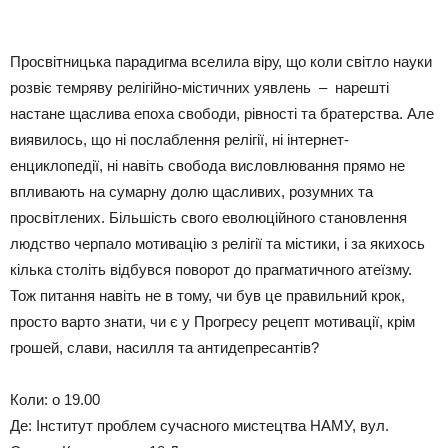
Просвітницька парадигма вселила віру, що коли світло науки
розвіє темряву релігійно-містичних уявлень – нарешті
настане щаслива епоха свободи, рівності та братерства. Але
виявилось, що ні послаблення релігії, ні інтернет-
енциклопедії, ні навіть свобода висловлювання прямо не
впливають на сумарну долю щасливих, розумних та
просвітлених. Більшість свого еволюційного становлення
людство черпало мотивацію з релігії та містики, і за якихось
кілька століть відбувся поворот до прагматичного атеїзму.
Тож питання навіть не в тому, чи був це правильний крок,
просто варто знати, чи є у Прогресу рецепт мотивації, крім
грошей, слави, насилля та антидепресантів?
Коли: о 19.00
Де: Інститут проблем сучасного мистецтва НАМУ, вул.