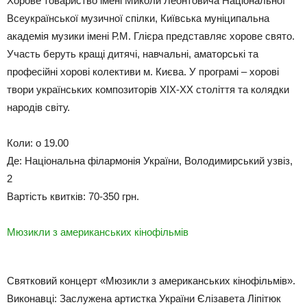
Хорове товариство імені Миколи Леонтовича Національної
Всеукраїнської музичної спілки, Київська муніципальна
академія музики імені Р.М. Глієра представляє хорове свято.
Участь беруть кращі дитячі, навчальні, аматорські та
професійні хорові колективи м. Києва. У програмі – хорові
твори українських композиторів ХІХ-ХХ століття та колядки
народів світу.
Коли: о 19.00
Де: Національна філармонія України, Володимирський узвіз,
2
Вартість квитків: 70-350 грн.
Мюзикли з американських кінофільмів
Святковий концерт «Мюзикли з американських кінофільмів».
Виконавці: Заслужена артистка України Єлізавета Ліпітюк