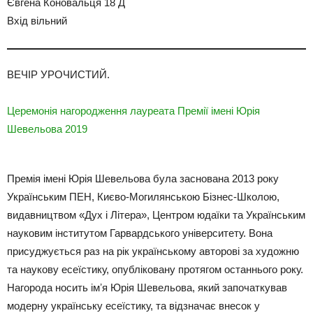
Євгена Коновальця 18 Д
Вхід вільний
ВЕЧІР УРОЧИСТИЙ.
Церемонія нагородження лауреата Премії імені Юрія
Шевельова 2019
Премія імені Юрія Шевельова була заснована 2013 року
Українським ПЕН, Києво-Могилянською Бізнес-Школою,
видавництвом «Дух і Літера», Центром юдаїки та Українським
науковим інститутом Гарвардського університету. Вона
присуджується раз на рік українському авторові за художню
та наукову есеїстику, опубліковану протягом останнього року.
Нагорода носить імʼя Юрія Шевельова, який започаткував
модерну українську есеїстику, та відзначає внесок у