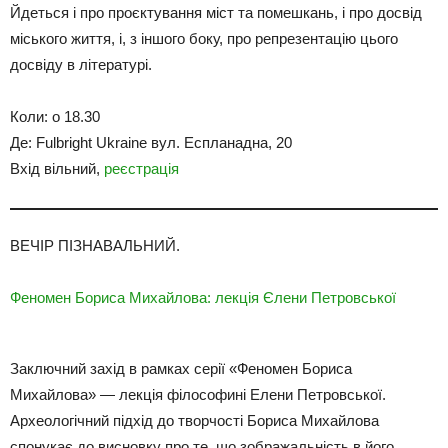
Йдеться і про проєктування міст та помешкань, і про досвід
міського життя, і, з іншого боку, про репрезентацію цього
досвіду в літературі.
Коли: о 18.30
Де: Fulbright Ukraine вул. Еспланадна, 20
Вхід вільний,
реєстрація
ВЕЧІР ПІЗНАВАЛЬНИЙ.
Феномен Бориса Михайлова: лекція Єлени Петровської
Заключний захід в рамках серії «Феномен Бориса
Михайлова» — лекція філософині Елени Петровської.
Археологічний підхід до творчості Бориса Михайлова
спонукає до висновку про те, що зображальність в його