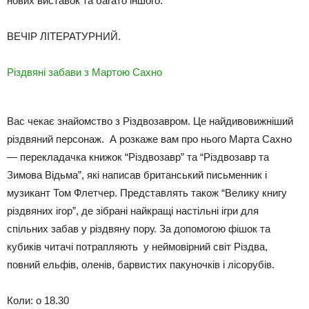
нових виставок та багато іншого.
ВЕЧІР ЛІТЕРАТУРНИЙ.
Різдвяні забави з Мартою Сахно
Вас чекає знайомство з Різдвозавром. Це найдивовижніший
різдвяний персонаж. А розкаже вам про нього Марта Сахно
— перекладачка книжок “Різдвозавр” та “Різдвозавр та
Зимова Відьма”, які написав британський письменник і
музикант Том Флетчер. Представлять також “Велику книгу
різдвяних ігор”, де зібрані найкращі настільні ігри для
спільних забав у різдвяну пору. За допомогою фішок та
кубиків читачі потрапляють у неймовірний світ Різдва,
повний ельфів, оленів, барвистих пакуночків і лісорубів.
Коли: о 18.30