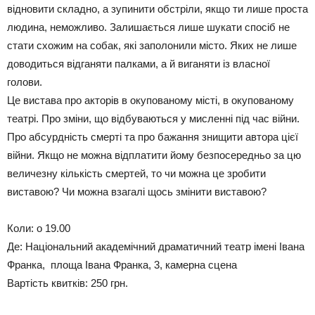
відновити складно, а зупинити обстріли, якщо ти лише проста
людина, неможливо. Залишається лише шукати спосіб не
стати схожим на собак, які заполонили місто. Яких не лише
доводиться відганяти палками, а й виганяти із власної
голови.
Це вистава про акторів в окупованому місті, в окупованому
театрі. Про зміни, що відбуваються у мисленні під час війни.
Про абсурдність смерті та про бажання знищити автора цієї
війни. Якщо не можна відплатити йому безпосередньо за цю
величезну кількість смертей, то чи можна це зробити
виставою? Чи можна взагалі щось змінити виставою?
Коли: о 19.00
Де: Національний академічний драматичний театр імені Івана
Франка, площа Івана Франка, 3, камерна сцена
Вартість квитків: 250 грн.