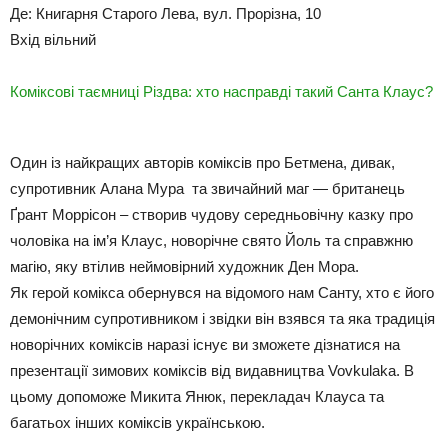
Де: Книгарня Старого Лева, вул. Прорізна, 10
Вхід вільний
Коміксові таємниці Різдва: хто насправді такий Санта Клаус?
Один із найкращих авторів коміксів про Бетмена, дивак,
супротивник Алана Мура та звичайний маг — британець
Ґрант Моррісон – створив чудову середньовічну казку про
чоловіка на ім’я Клаус, новорічне свято Йоль та справжню
магію, яку втілив неймовірний художник Ден Мора.
Як герой комікса обернувся на відомого нам Санту, хто є його
демонічним супротивником і звідки він взявся та яка традиція
новорічних коміксів наразі існує ви зможете дізнатися на
презентації зимових коміксів від видавництва Vovkulaka. В
цьому допоможе Микита Янюк, перекладач Клауса та
багатьох інших коміксів українською.