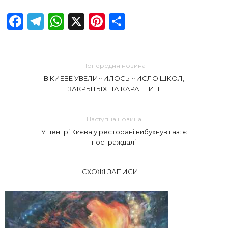
Facebook
Telegram
WhatsApp
X
Pinterest
Отправить
Попередня новина
В КИЕВЕ УВЕЛИЧИЛОСЬ ЧИСЛО ШКОЛ,
ЗАКРЫТЫХ НА КАРАНТИН
Наступна новина
У центрі Києва у ресторані вибухнув газ: є
постраждалі
СХОЖІ ЗАПИСИ