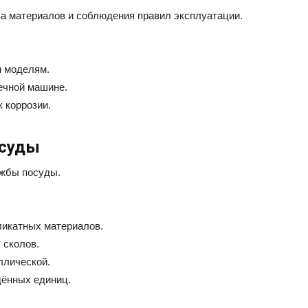
ва материалов и соблюдения правил эксплуатации.
м моделям.
ечной машине.
 коррозии.
осуды
ужбы посуды.
ликатных материалов.
 сколов.
ллической.
дённых единиц.