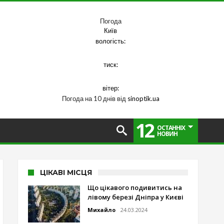
Погода
Київ
вологість:
тиск:
вітер:
Погода на 10 днів від
sinoptik.ua
12
ОСТАННІХ
НОВИН
ЦІКАВІ МІСЦЯ
Що цікавого подивитись на
лівому березі Дніпра у Києві
Михайло
24.03.2024