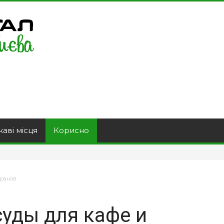
каві місця
Корисно
оранов
суды для кафе и