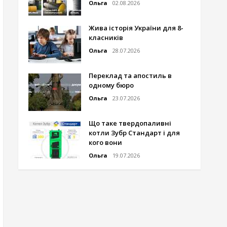
Ольга
02.08.2026
Жива історія України для 8-
класників
Ольга
28.07.2026
Переклад та апостиль в
одному бюро
Ольга
23.07.2026
Що таке твердопаливні
котли Зубр Стандарт і для
кого вони
Ольга
19.07.2026