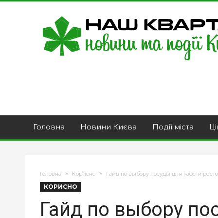
Головна
Новини Києва
Події міста
Ці
Головна
Корисно
Гайд по выбору посуды для кафе и рест
КОРИСНО
Гайд по выбору по