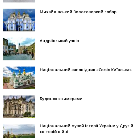
Михайлівський Золотоверхий собор
Андріївський узвіз
Національний заповідник «Софія Київська»
Будинок з химерами
Національний музей історії України у Другій
світовій війні