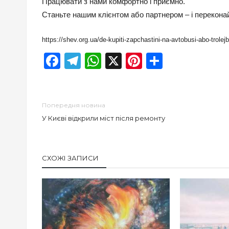
Працювати з нами комфортно і приємно.
Станьте нашим клієнтом або партнером – і переконай
https://shev.org.ua/de-kupiti-zapchastini-na-avtobusi-abo-trolejb
Facebook
Telegram
WhatsApp
X
Pinterest
Отправи
Попередня новина
У Києві відкрили міст після ремонту
СХОЖІ ЗАПИСИ