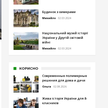
Будинок з химерами
Михайло
02.03.2024
Національний музей історії
України у Другій світовій
війні
Михайло
02.03.2024
КОРИСНО
Современные полимерные
решения для дома и дачи
Ольга
02.08.2026
Жива історія України для 8-
класників