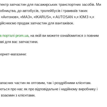
пектр запчастин для пасажирських транспортних засобів. Ми
обництва, до автобусів, тролейбусів і трамваїв таких
», «Антонов», «МАЗ», «IKARUS», « AUTOSAN »,« ЮМЗ »,«
дійснюємо продаж запчастин для вантажівок.
а порталі prom.ua
, на якій ви можете ознайомитися з повним
ві для вас запчастини.
тернет-магазини:
апасних частин як оптовим, так і роздрібними клієнтам.
ються про нас як про відповідальне і надійному виробнику і
 взаємин з клієнтами.