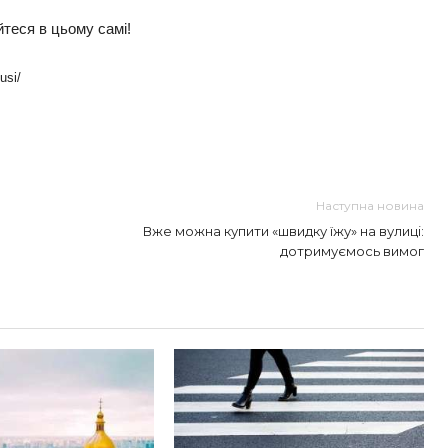
теся в цьому самі!
usi/
ть
Наступна новина
Вже можна купити «швидку їжу» на вулиці:
дотримуємось вимог