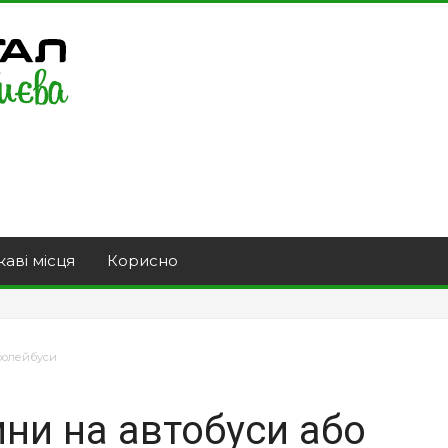
каві місця
Корисно
тролейбуси
ни на автобуси або