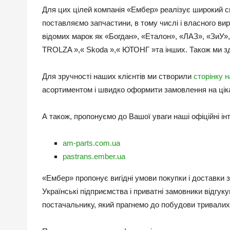
Для цих цілей компанія «Ембер» реалізує широкий с
поставляємо запчастини, в тому числі і власного вир
відомих марок як «Богдан», «Еталон», «ЛАЗ», «ЗиУ
TROLZA »,« Skoda »,« ЮТОНГ »та інших. Також ми з
Для зручності наших клієнтів ми створили
сторінку н
асортиментом і швидко оформити замовлення на ціка
А також, пропонуємо до Вашої уваги наші офіційні ін
am-parts.com.ua
pastrans.ember.ua
«Ембер» пропонує вигідні умови покупки і доставки з
Українські підприємства і приватні замовники відгуку
постачальнику, який прагнемо до побудови тривалих