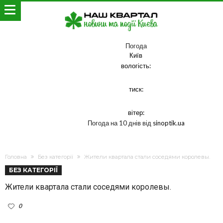
Погода
Київ
вологість:
тиск:
вітер:
Погода на 10 днів від
sinoptik.ua
Головна
Без категорії
Жители квартала стали соседями королевы.
БЕЗ КАТЕГОРІЇ
Жители квартала стали соседями королевы.
0