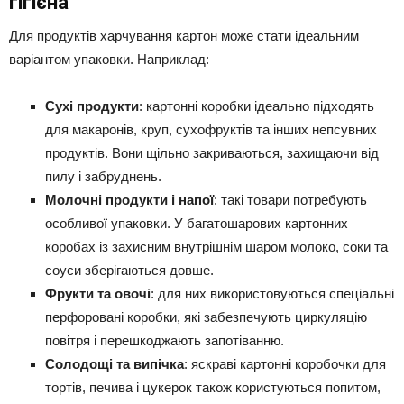
гігієна
Для продуктів харчування картон може стати ідеальним
варіантом упаковки. Наприклад:
Сухі продукти
: картонні коробки ідеально підходять
для макаронів, круп, сухофруктів та інших непсувних
продуктів. Вони щільно закриваються, захищаючи від
пилу і забруднень.
Молочні продукти і напої
: такі товари потребують
особливої упаковки. У багатошарових картонних
коробах із захисним внутрішнім шаром молоко, соки та
соуси зберігаються довше.
Фрукти та овочі
: для них використовуються спеціальні
перфоровані коробки, які забезпечують циркуляцію
повітря і перешкоджають запотіванню.
Солодощі та випічка
: яскраві картонні коробочки для
тортів, печива і цукерок також користуються попитом,