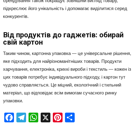
брендування також покращує зовнішній вигляд товару,
підкреслює його унікальність і допомагає виділитися серед
конкурентів.
Від продуктів до гаджетів: обирай
свій картон
Таким чином, картонна упаковка — це універсальне рішення,
яке підходить для найрізноманітніших товарів. Продукти
харчування, електроніка, крихкі вироби і текстиль — кожен із
цих товарів потребує індивідуального підходу, і картон тут
чудово справляється. Це міцний, екологічний і стильний
матеріал, що відповідає всім вимогам сучасного ринку
упаковки.
Facebook
Telegram
WhatsApp
X
Pinterest
Отправить