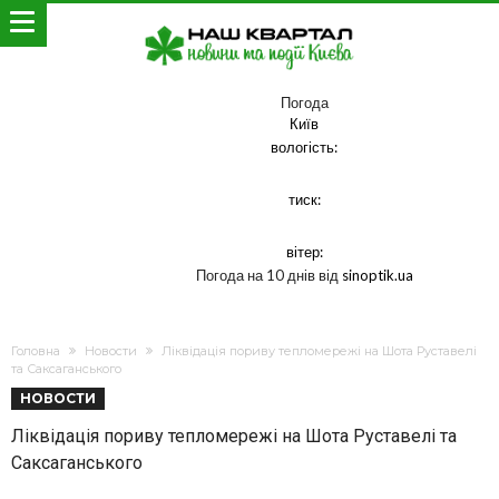
Погода
Київ
вологість:
тиск:
вітер:
Погода на 10 днів від
sinoptik.ua
Головна
Новости
Ліквідація пориву тепломережі на Шота Руставелі
та Саксаганського
НОВОСТИ
Ліквідація пориву тепломережі на Шота Руставелі та
Саксаганського