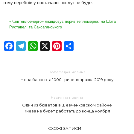
тому перебоїв у постачанні послуг не буде.
«Київтеплоенерго» ліквідовує порив тепломережі на Шота
Руставелі та Саксаганського
Facebook
Telegram
WhatsApp
X
Pinterest
Отправить
Попередня новина
Нова банкнота 1000 гривень зразка 2019 року
Наступна новина
Один из бюветов в Шевченковском районе
Киева не будет работать до конца ноября
СХОЖІ ЗАПИСИ