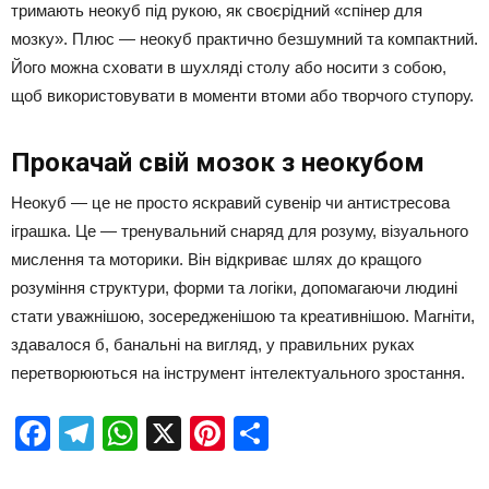
тримають неокуб під рукою, як своєрідний «спінер для
мозку». Плюс — неокуб практично безшумний та компактний.
Його можна сховати в шухляді столу або носити з собою,
щоб використовувати в моменти втоми або творчого ступору.
Прокачай свій мозок з неокубом
Неокуб — це не просто яскравий сувенір чи антистресова
іграшка. Це — тренувальний снаряд для розуму, візуального
мислення та моторики. Він відкриває шлях до кращого
розуміння структури, форми та логіки, допомагаючи людині
стати уважнішою, зосередженішою та креативнішою. Магніти,
здавалося б, банальні на вигляд, у правильних руках
перетворюються на інструмент інтелектуального зростання.
Facebook
Telegram
WhatsApp
X
Pinterest
Отправить