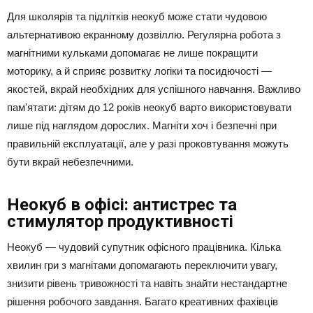
Для школярів та підлітків неокуб може стати чудовою
альтернативою екранному дозвіллю. Регулярна робота з
магнітними кульками допомагає не лише покращити
моторику, а й сприяє розвитку логіки та посидючості —
якостей, вкрай необхідних для успішного навчання. Важливо
пам'ятати: дітям до 12 років неокуб варто використовувати
лише під наглядом дорослих. Магніти хоч і безпечні при
правильній експлуатації, але у разі проковтування можуть
бути вкрай небезпечними.
Неокуб в офісі: антистрес та
стимулятор продуктивності
Неокуб — чудовий супутник офісного працівника. Кілька
хвилин гри з магнітами допомагають переключити увагу,
знизити рівень тривожності та навіть знайти нестандартне
рішення робочого завдання. Багато креативних фахівців