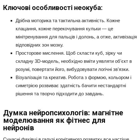
Ключові особливості неокуба:
Дрібна моторика та тактильна активність. Кожне
клацання, кожне перекочування кульки — це
мінітренування для пальців і долонь, а отже, активізація
відповідних зон мозку.
Просторове мислення. Щоб скласти куб, зірку чи
складну 3D-модель, необхідно вміти уявляти об'єкт в
розумі, повертати його, вибудовувати логічні зв'язки.
Візуалізація та креатив. Робота з формою, кольором і
симетрією розвиває здатність бачити нестандартні
рішення та творчо підходити до завдань.
Думка нейропсихологів: магнітне
моделювання як фітнес для
нейронів
Сучасні фахівці в галузі когнітивного розвитку все частіше