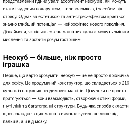
представлений гідний уваги асортимент неокубів, які можуть
стати і чудовим подарунком, і головоломкою, і засобом від
стресу. Однак за естетикою та антистрес-ефектом криється
значно глибший потенціал — нейрофітнес нового покоління.
Дізнаймося, як кілька сотень магнітних кульок можуть змінити
мислення та зробити розум гострішим.
Неокуб — більше, ніж просто
іграшка
Перше, що варто зрозуміти: неокуб — це не просто дрібничка
для офісу. Це продуманий конструктор, що складається з 216
кульок із потужних неодимових магнітів. Ці кульки не просто
притягуються — вони взаємодіють, створюючи стійкі форми,
гнуті лінії та багатогранні структури. Будь-яка спроба скласти
щось складне з цих магнітів вимагає зусиль не лише від
пальців, а й від мозку.