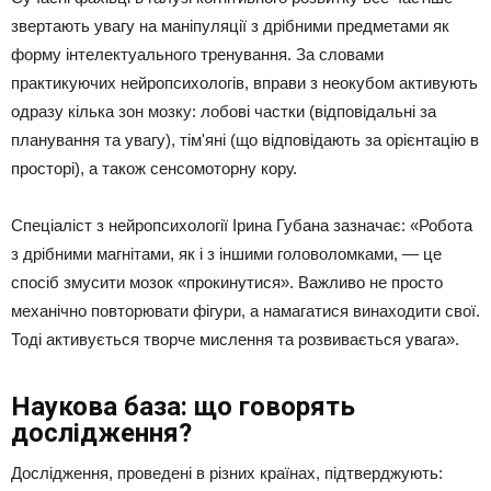
звертають увагу на маніпуляції з дрібними предметами як
форму інтелектуального тренування. За словами
практикуючих нейропсихологів, вправи з неокубом активують
одразу кілька зон мозку: лобові частки (відповідальні за
планування та увагу), тім'яні (що відповідають за орієнтацію в
просторі), а також сенсомоторну кору.
Спеціаліст з нейропсихології Ірина Губана зазначає: «Робота
з дрібними магнітами, як і з іншими головоломками, — це
спосіб змусити мозок «прокинутися». Важливо не просто
механічно повторювати фігури, а намагатися винаходити свої.
Тоді активується творче мислення та розвивається увага».
Наукова база: що говорять
дослідження?
Дослідження, проведені в різних країнах, підтверджують: