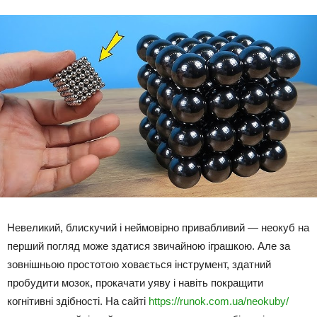
Невеликий, блискучий і неймовірно привабливий — неокуб на
перший погляд може здатися звичайною іграшкою. Але за
зовнішньою простотою ховається інструмент, здатний
пробудити мозок, прокачати уяву і навіть покращити
когнітивні здібності. На сайті
https://runok.com.ua/neokuby/