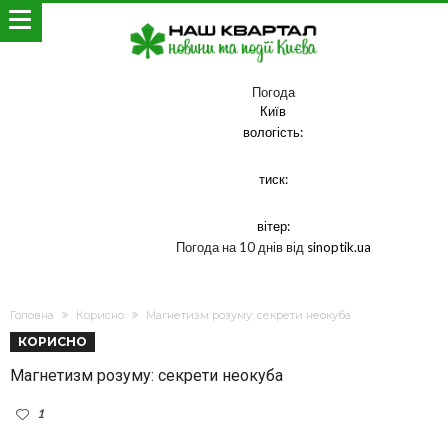
Погода
Київ
вологість:
тиск:
вітер:
Погода на 10 днів від
sinoptik.ua
Головна
Корисно
Магнетизм розуму: секрети неокуба
КОРИСНО
Магнетизм розуму: секрети неокуба
1