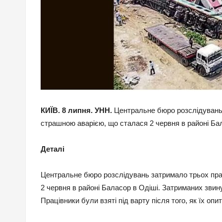
КИЇВ. 8 липня. УНН.
Центральне бюро розслідувань Ін
страшною аварією, що сталася 2 червня в районі Бал
Деталі
Центральне бюро розслідувань затримало трьох праців
2 червня в районі Баласор в Одіші. Затриманих звину
Працівники були взяті під варту після того, як їх оп