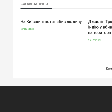
СХОЖІ ЗАПИСИ
На Київщині потяг збив людину
Джастін Тр
Індію у вбив
22.09.2023
на територі
19.09.2023
Ком