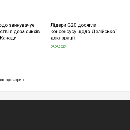
юдо звинувачує
Лідери G20 досягли
стві лідера сикхів
консенсусу щодо Делійської
ї Канади
декларації
09.09.2023
ентарі закриті