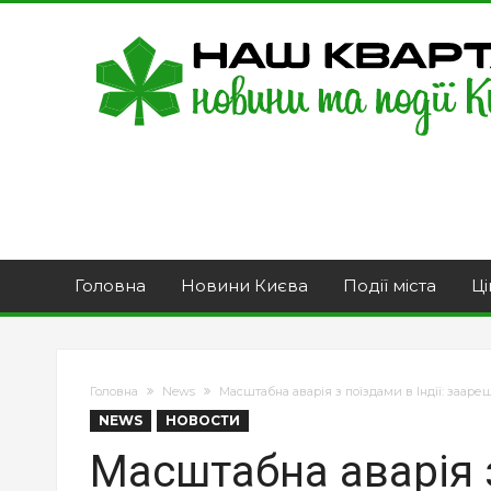
Головна
Новини Києва
Події міста
Ці
Головна
News
Масштабна аварія з поїздами в Індії: зааре
NEWS
НОВОСТИ
Масштабна аварія з