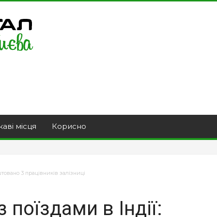
каві місця
Корисно
штовано 3 працівників залізниці
 поїздами в Індії: