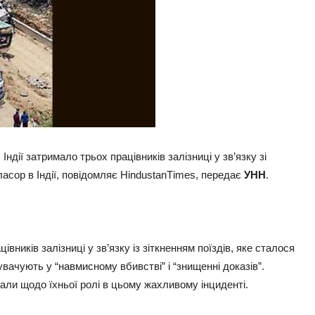
дії затримало трьох працівників залізниці у зв’язку зі
асор в Індії, повідомляє НindustanТimes, передає
УНН
.
ників залізниці у зв’язку із зіткненням поїздів, яке сталося
вачують у “навмисному вбивстві” і “знищенні доказів”.
итали щодо їхньої ролі в цьому жахливому інциденті.