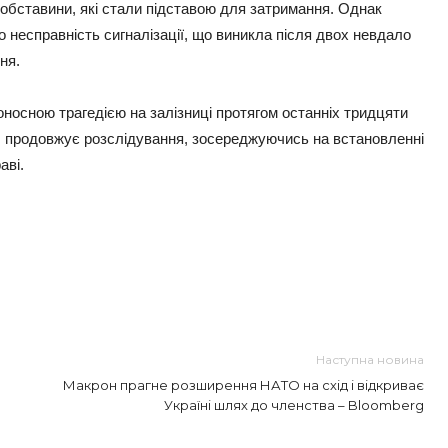
обставини, які стали підставою для затримання. Однак
 несправність сигналізації, що виникла після двох невдало
ня.
оносною трагедією на залізниці протягом останніх тридцяти
BI продовжує розслідування, зосереджуючись на встановленні
аві.
Наступна новина
Макрон прагне розширення НАТО на схід і відкриває
Україні шлях до членства – Bloomberg