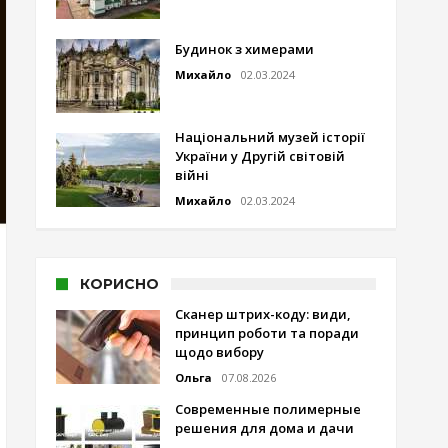
Будинок з химерами
Михайло
02.03.2024
Національний музей історії
України у Другій світовій
війні
Михайло
02.03.2024
КОРИСНО
Сканер штрих-коду: види,
принцип роботи та поради
щодо вибору
Ольга
07.08.2026
Современные полимерные
решения для дома и дачи