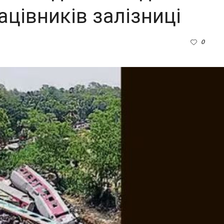
цівників залізниці
0