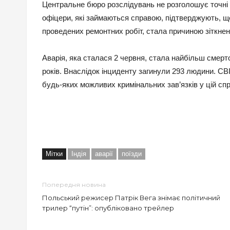
Центральне бюро розслідувань не розголошує точні 
офіцери, які займаються справою, підтверджують, що
проведених ремонтних робіт, стала причиною зіткнен
Аварія, яка сталася 2 червня, стала найбільш смерт
років. Внаслідок інциденту загинули 293 людини. C
будь-яких можливих кримінальних зав’язків у цій спр
Мітки
Індія
аварії
поїзди
Попередня новина
Польський режисер Патрік Вега знімає політичний
трилер “путін”: опубліковано трейлер