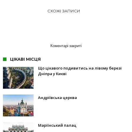
СХОЖІ ЗАПИСИ
Коментарі закриті
ЦІКАВІ МІСЦЯ
Що цікавого подивитись на лівому березі
Дніпра у Києві
Андріївська церква
Маріїнський палац