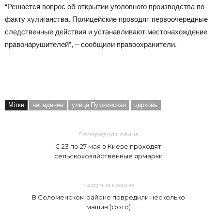
“Решается вопрос об открытии уголовного производства по
факту хулиганства. Полицейские проводят первоочередные
следственные действия и устанавливают местонахождение
правонарушителей”, – сообщили правоохранители.
Мітки
нападение
улица Пушкинская
церковь
Попередня новина
С 23 по 27 мая в Киеве проходят
сельскохозяйственные ярмарки
Наступна новина
В Соломенском районе повредили несколько
машин (фото)