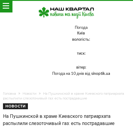
Погода
Київ
вологість:
тиск:
вітер:
Погода на 10 днів від
sinoptik.ua
Головна
Новости
На Пушкинской в храме Киевского патриархата
распылили слезоточивый газ: есть пострадавшие
НОВОСТИ
На Пушкинской в храме Киевского патриархата
распылили слезоточивый газ: есть пострадавшие