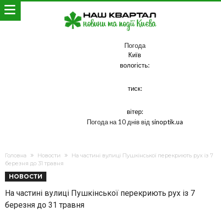
Погода
Київ
вологість:
тиск:
вітер:
Погода на 10 днів від
sinoptik.ua
Головна
Новости
На частині вулиці Пушкінської перекриють рух із 7
березня до 31 травня
НОВОСТИ
На частині вулиці Пушкінської перекриють рух із 7
березня до 31 травня