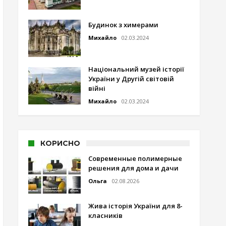
Будинок з химерами
Михайло
02.03.2024
Національний музей історії
України у Другій світовій
війні
Михайло
02.03.2024
КОРИСНО
Современные полимерные
решения для дома и дачи
Ольга
02.08.2026
Жива історія України для 8-
класників