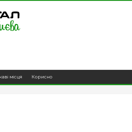
каві місця
Корисно