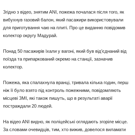
Згідно з відео, знятим ANI, пожежа почалася після того, як
вибухнув газовий балон, який пасажири використовували
для приготування чаю на плиті. Про це виданню повідомив
колектор округу Мадурай.
Понад 50 пасажирів їхали у вагоні, який був від’єднаний від
поїзда та припаркований окремо на станції, зазначив
колектор.
Пожежа, яка спалахнула вранці, тривала кілька годин, перш
ніж її було взято під контроль пожежними, повідомляють
місцеві ЗМІ, які також пишуть, що в результаті аварії
постраждали 20 людей.
На відео ANI видно, як поліцейські оглядають згоріле місце.
За словами очевидців, тим, хто вижив, довелося виламати