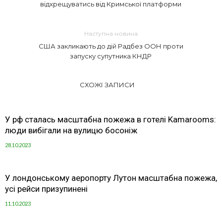
відхрещуватись від Кримської платформи
Наступна новина
США закликають до дій Радбез ООН проти
запуску супутника КНДР
СХОЖІ ЗАПИСИ
У рф сталась масштабна пожежа в готелі Kamarooms:
люди вибігали на вулицю босоніж
28.10.2023
У лондонському аеропорту Лутон масштабна пожежа,
усі рейси призупинені
11.10.2023