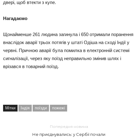
двері, щоб втекти з купе.
Нагадаємо
Щонайменше 261 людина загинула і 650 отримали поранення
внаслідок аварії трьох потягів у штаті Одіша на сході Індії у
червні. Причною аварії була помилка в електронній системі
сигналізації, через яку поїзд неправильно змінив шлях і
врізався в товарний поїзд.
Мітки
Індія
поїзди
пожежі
Попередня новина
Не приєднувались: у Сербії почали