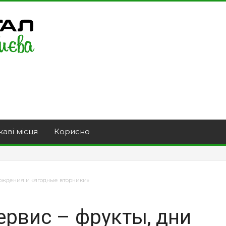
каві місця
Корисно
рождения и «ягодные вторники»
ервис – фрукты, дни