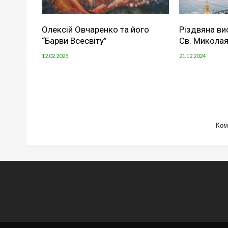
Олексій Овчаренко та його
Різдвяна ви
“Барви Всесвіту”
Св. Миколая
12.02.2025
21.12.2024
Ком