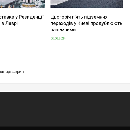
ставка у Резиденції
Цьогоріч п’ять підземних
 в Лаврі
переходів у Києві продублюють
наземними
05.03.2024
ентарі закриті