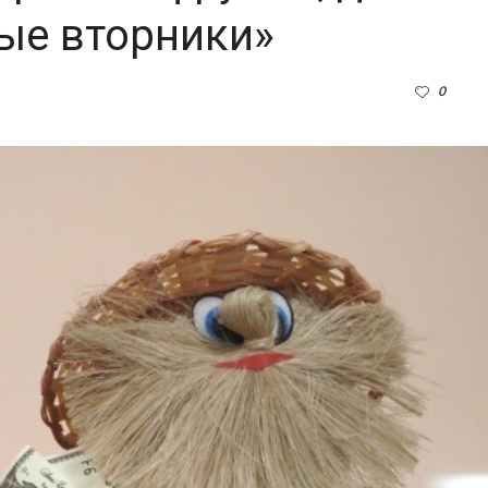
ые вторники»
0