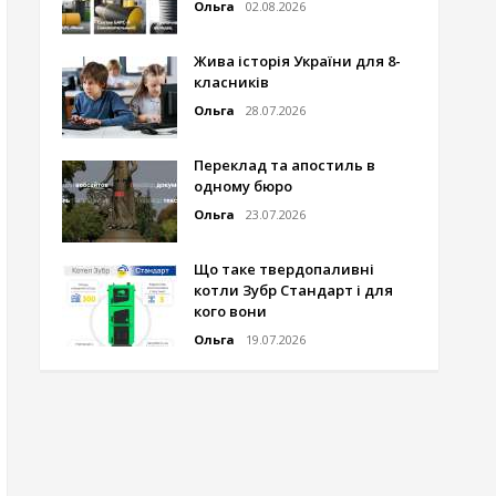
Ольга
02.08.2026
Жива історія України для 8-
класників
Ольга
28.07.2026
Переклад та апостиль в
одному бюро
Ольга
23.07.2026
Що таке твердопаливні
котли Зубр Стандарт і для
кого вони
Ольга
19.07.2026