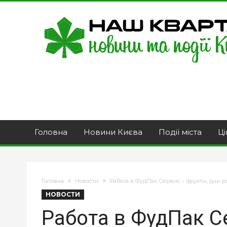
Головна
Новини Києва
Події міста
Ці
Головна
Новости
Работа в ФудПак Сервис – фрукты, дни 
НОВОСТИ
Работа в ФудПак С