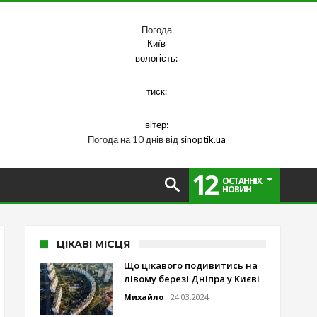
Погода
Київ
вологість:
тиск:
вітер:
Погода на 10 днів від
sinoptik.ua
12
ОСТАННІХ
НОВИН
ЦІКАВІ МІСЦЯ
Що цікавого подивитись на
лівому березі Дніпра у Києві
Михайло
24.03.2024