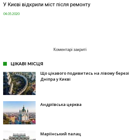
У Києві відкрили міст після ремонту
04.05.2020
Коментарі закриті
ЦІКАВІ МІСЦЯ
Що цікавого подивитись на лівому березі
Дніпра у Києві
Андріївська церква
Маріїнський палац