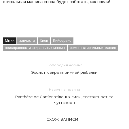
стиральная машина снова будет работать, как новая!
Мітки
запчасти
Киев
Кийсервис
неисправности стиральных машин
ремонт стиральных машин
Попередня новина
Эхолот: секреты зимней рыбалки
Наступна новина
Panthère de Cartier втілення сили, елегантності та
чуттєвості
СХОЖІ ЗАПИСИ