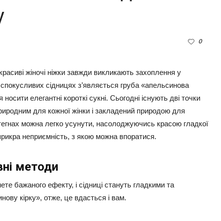
у
0
 красиві жіночі ніжки завжди викликають захоплення у
 на спокусливих сідницях з’являється груба «апельсинова
носити елегантні короткі сукні. Сьогодні існують дві точки
природним для кожної жінки і закладений природою для
стегнах можна легко усунути, насолоджуючись красою гладкої
прикра неприємність, з якою можна впоратися.
вні методи
те бажаного ефекту, і сідниці стануть гладкими та
ову кірку», отже, це вдасться і вам.