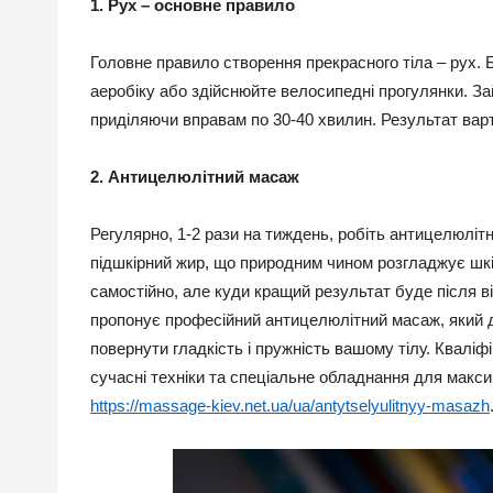
1. Рух – основне правило
Головне правило створення прекрасного тіла – рух. Б
аеробіку або здійснюйте велосипедні прогулянки. За
приділяючи вправам по 30-40 хвилин. Результат вар
2. Антицелюлітний масаж
Регулярно, 1-2 рази на тиждень, робіть антицелюліт
підшкірний жир, що природним чином розгладжує шк
самостійно, але куди кращий результат буде після 
пропонує професійний антицелюлітний масаж, який д
повернути гладкість і пружність вашому тілу. Квалі
сучасні техніки та спеціальне обладнання для макси
https://massage-kiev.net.ua/ua/antytselyulitnyy-masazh