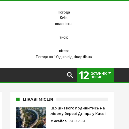
Погода
Київ
вологість:
тиск:
вітер:
Погода на 10 днів від
sinoptik.ua
12
ОСТАННІХ
НОВИН
ЦІКАВІ МІСЦЯ
Що цікавого подивитись на
лівому березі Дніпра у Києві
Михайло
24.03.2024