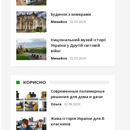
Будинок з химерами
Михайло
02.03.2024
Національний музей історії
України у Другій світовій
війні
Михайло
02.03.2024
КОРИСНО
Современные полимерные
решения для дома и дачи
Ольга
02.08.2026
Жива історія України для 8-
класників