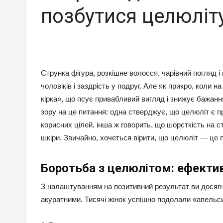
позбутися целюліт
Струнка фігура, розкішне волосся, чарівний погляд і
чоловіків і заздрість у подруг. Але як прикро, коли
кірка», що псує привабливий вигляд і знижує бажання 
зору на це питання: одна стверджує, що целюліт є 
корисних цілей, інша ж говорить, що шорсткість на 
шкіри. Звичайно, хочеться вірити, що целюліт — це 
Боротьба з целюлітом: ефекти
З налаштуванням на позитивний результат ви досягне
акуратними. Тисячі жінок успішно подолали «апельсин