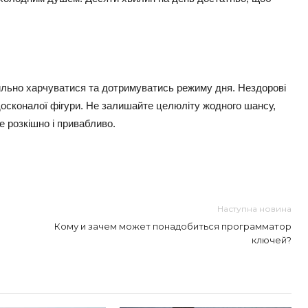
вильно харчуватися та дотримуватись режиму дня. Нездорові
досконалої фігури. Не залишайте целюліту жодного шансу,
е розкішно і привабливо.
Наступна новина
Кому и зачем может понадобиться программатор
ключей?