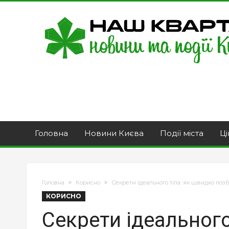
Головна
Новини Києва
Події міста
Ці
Головна
Корисно
Секрети ідеального тіла: як швидко поз
КОРИСНО
Секрети ідеального