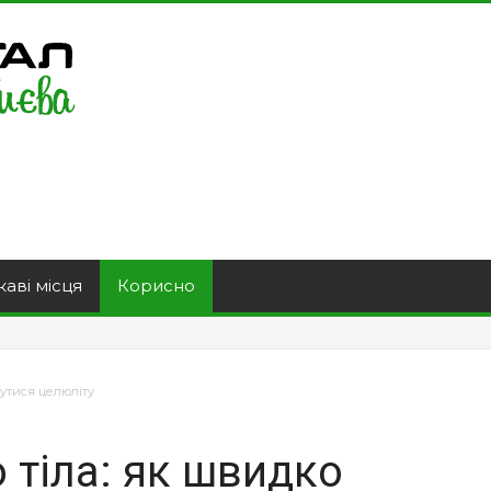
каві місця
Корисно
бутися целюліту
 тіла: як швидко