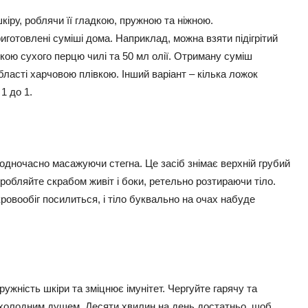
іру, роблячи її гладкою, пружною та ніжною.
иготовлені суміші дома. Наприклад, можна взяти підігрітий
пкою сухого перцю чилі та 50 мл олії. Отриману суміш
 області харчовою плівкою. Інший варіант – кілька ложок
1 до 1.
 одночасно масажуючи стегна. Це засіб знімає верхній грубий
бробляйте скрабом живіт і боки, ретельно розтираючи тіло.
ровообіг посилиться, і тіло буквально на очах набуде
жність шкіри та зміцнює імунітет. Чергуйте гарячу та
охолодним душем. Десяти хвилин на день достатньо, щоб