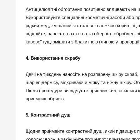
Антицелюлітні обгортання позитивно впливають на шк
Використовуйте спеціальні косметичні засоби або пр
рідкий мед, змішаний зі столовою ложкою кориці, щі
підігрійте, нанесіть на стегна та оберніть оброблені
кавової гущі змішати з блакитною глиною у пропорції 
4. Використання скрабу
Двічі на тиждень наносіть на розпарену шкіру скраб,
шар епідермісу, відкриваючи м’яку та ніжну шкіру. О
Після процедури ви відчуєте приплив сил, оскільки к
приємних обрисів.
5. Контрастний душ
Щодня приймайте контрастний душ, який підвищує пру
холодну воду, а закінчуйте процедуру приємним пр