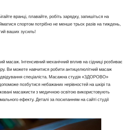
ігайте вранці, плавайте, робіть зарядку, запишіться на
йматися спортом потрібно не менше трьох разів на тиждень,
тий ваших зусиль!
ний масаж. Інтенсивний механічний вплив на сідниці розбиває
іру. Ви можете навчитися робити антицелюлітний масаж
відвідування спеціаліста. Масажна студія «ЗДОРОВО»
опоможе позбутися небажаних нерівностей на шкірі та
фіковані масажисти з медичною освітою використовують
мального ефекту. Деталі за посиланням на сайті студії
.