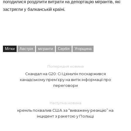
погодилися розділити витрати на депортацію мігрантів, які
застрягли у балканській країні.
Мітки
Австрія
мігранти
Сербія
Угорщина
Попередня новина
Скандал на G20: Сі Цзіньпін поскаржився
канадському прем’єру на витік інформації про
переговори
Наступна новина
кремль похвалив США за “виважену реакцію” на
інцидент з ракетою у Польщі