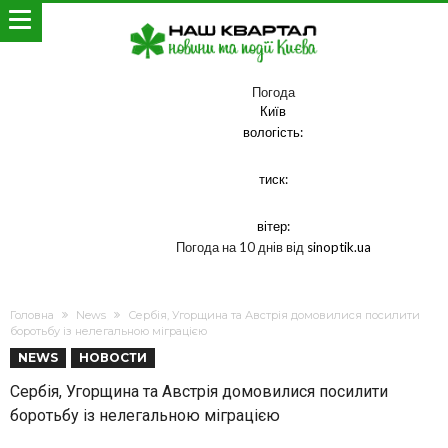
Погода
Київ
вологість:
тиск:
вітер:
Погода на 10 днів від
sinoptik.ua
Головна
News
Сербія, Угорщина та Австрія домовилися посилити
боротьбу із нелегальною міграцією
NEWS
НОВОСТИ
Сербія, Угорщина та Австрія домовилися посилити
боротьбу із нелегальною міграцією