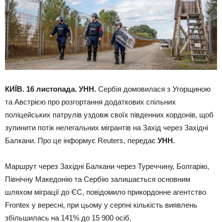
КИЇВ. 16 листопада. УНН.
Сербія домовилася з Угорщиною
та Австрією про розгортання додаткових спільних
поліцейських патрулів уздовж своїх південних кордонів, щоб
зупинити потік нелегальних мігрантів на Захід через Західні
Балкани. Про це інформує Reuters, передає
УНН.
Маршрут через Західні Балкани через Туреччину, Болгарію,
Північну Македонію та Сербію залишається основним
шляхом міграції до ЄС, повідомило прикордонне агентство
Frontex у вересні, при цьому у серпні кількість виявлень
збільшилась на 141% до 15 900 осіб.