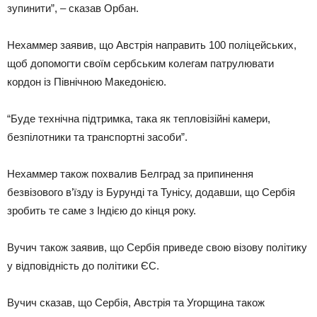
зупинити”, – сказав Орбан.
Нехаммер заявив, що Австрія направить 100 поліцейських,
щоб допомогти своїм сербським колегам патрулювати
кордон із Північною Македонією.
“Буде технічна підтримка, така як тепловізійні камери,
безпілотники та транспортні засоби”.
Нехаммер також похвалив Белград за припинення
безвізового в’їзду із Бурунді та Тунісу, додавши, що Сербія
зробить те саме з Індією до кінця року.
Вучич також заявив, що Сербія приведе свою візову політику
у відповідність до політики ЄС.
Вучич сказав, що Сербія, Австрія та Угорщина також