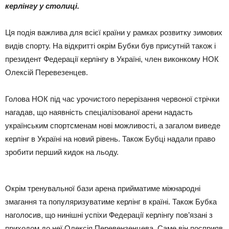
керлінгу у столиці.
Ця подія важлива для всієї країни у рамках розвитку зимових
видів спорту. На відкритті окрім Бубки був присутній також і
президент Федерації керлінгу в Україні, член виконкому НОК
Олексій Перевезенцев.
Голова НОК під час урочистого перерізання червоної стрічки
нагадав, що наявність спеціалізованої арени надасть
українським спортсменам нові можливості, а загалом виведе
керлінг в Україні на новий рівень. Також Бубці надали право
зробити перший кидок на льоду.
Окрім тренувальної бази арена прийматиме міжнародні
змагання та популяризуватиме керлінг в країні. Також Бубка
наголосив, що нинішні успіхи Федерації керлінгу пов’язані з
приходом до неї Олексія Перевензенцева. Саме він посприяв