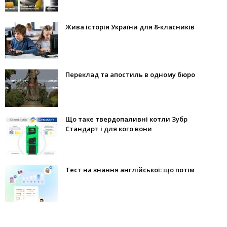
Жива історія України для 8-класників
Переклад та апостиль в одному бюро
Що таке твердопаливні котли Зубр
Стандарт і для кого вони
Тест на знання англійської: що потім