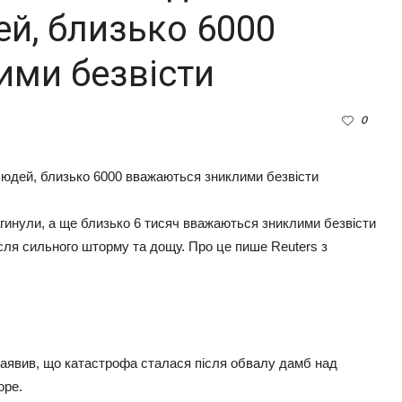
ей, близько 6000
ими безвісти
0
инули, а ще близько 6 тисяч вважаються зниклими безвісти
ісля сильного шторму та дощу. Про це пише Reuters з
 заявив, що катастрофа сталася після обвалу дамб над
оре.