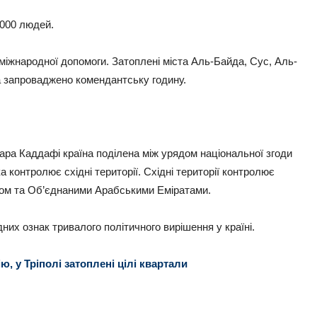
6000 людей.
 міжнародної допомоги. Затоплені міста Аль-Байда, Сус, Аль-
а запроваджено комендантську годину.
мара Каддафі країна поділена між урядом національної згоди
а контролює східні території. Східні території контролює
том та Об’єднаними Арабськими Еміратами.
одних ознак тривалого політичного вирішення у країні.
 у Тріполі затоплені цілі квартали