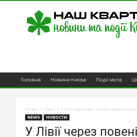
Головна
Новини Києва
Події міста
Ці
Головна
News
У Лівії через повені та обвал дамб загину
NEWS
НОВОСТИ
У Лівії через повен