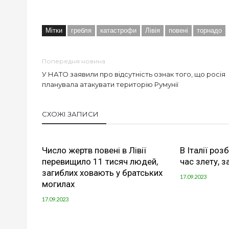
Мітки
гребля
катастрофи
Лівія
повені
торнадо
Попередня новина
У НАТО заявили про відсутність ознак того, що росія
планувала атакувати територію Румунії
СХОЖІ ЗАПИСИ
Число жертв повені в Лівії
В Італії ро
перевищило 11 тисяч людей,
час злету, 
загиблих ховають у братських
17.09.2023
могилах
17.09.2023