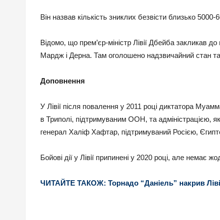
Він назвав кількість зниклих безвісти близько 5000-
Відомо, що прем’єр-міністр Лівії Дбейба закликав до
Мардж і Дерна. Там оголошено надзвичайний стан т
Доповнення
У Лівії після повалення у 2011 році диктатора Муам
в Триполі, підтримуваним ООН, та адміністрацією, як
генерал Халіф Хафтар, підтримуваний Росією, Єгип
Бойові дії у Лівії припинені у 2020 році, але немає ж
ЧИТАЙТЕ ТАКОЖ: Торнадо “Даніель” накрив Лівію,