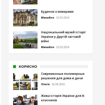
Будинок з химерами
Михайло
02.03.2024
Національний музей історії
України у Другій світовій
війні
Михайло
02.03.2024
КОРИСНО
Современные полимерные
решения для дома и дачи
Ольга
02.08.2026
Жива історія України для 8-
класників