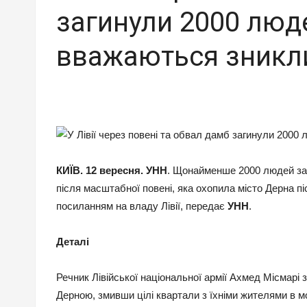
загинули 2000 люд
вважаються зникл
КИЇВ. 12 вересня. УНН
. Щонайменше 2000 людей заг
після масштабної повені, яка охопила місто Дерна п
посиланням на владу Лівії, передає
УНН
.
Деталі
Речник Лівійської національної армії Ахмед Місмарі
Дерною, змивши цілі квартали з їхніми жителями в м