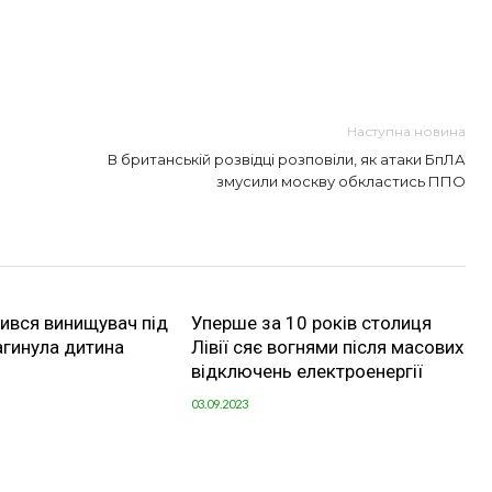
Наступна новина
В британській розвідці розповіли, як атаки БпЛА
змусили москву обкластись ППО
збився винищувач під
Уперше за 10 років столиця
загинула дитина
Лівії сяє вогнями після масових
відключень електроенергії
03.09.2023