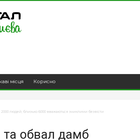
каві місця
Корисно
ли 2000 людей, близько 6000 вважаються зниклими безвісти
і та обвал дамб