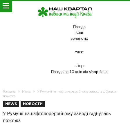
Погода
Київ
вологість:
тиск:
вітер:
Погода на 10 днів від
sinoptik.ua
Головна
News
У Румунії на нафтопереробному заводі відбулась
пожежа
NEWS
НОВОСТИ
У Румунії на нафтопереробному заводі відбулась
пожежа