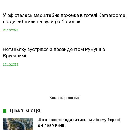
У рф сталась масштабна пожежа в готелі Kamarooms:
люди вибігали на вулицю босоніж
28.10.2023
Нетаньяху зустрівся з президентом Румунії в
Єрусалимі
17.10.2023
Коментарі закриті
ЦІКАВІ МІСЦЯ
Що цікавого подивитись на лівому березі
Дніпра у Києві