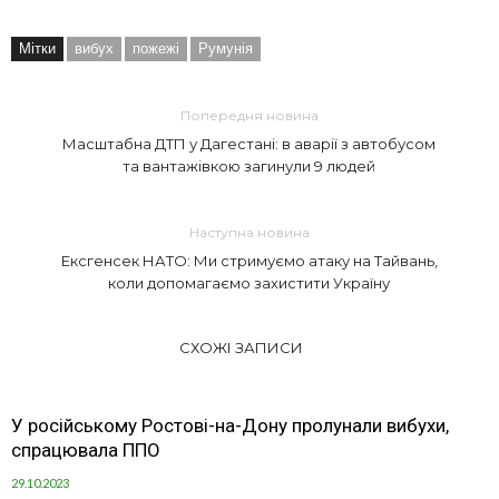
Мітки
вибух
пожежі
Румунія
Попередня новина
Масштабна ДТП у Дагестані: в аварії з автобусом
та вантажівкою загинули 9 людей
Наступна новина
Ексгенсек НАТО: Ми стримуємо атаку на Тайвань,
коли допомагаємо захистити Україну
СХОЖІ ЗАПИСИ
У російському Ростові-на-Дону пролунали вибухи,
спрацювала ППО
29.10.2023