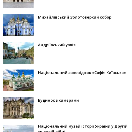
Михайлівський Золотоверхий собор
Андріївський узвіз
Національний заповідник «Софія Київська»
Будинок з химерами
Національний музей історії України у Другій
світовій війні