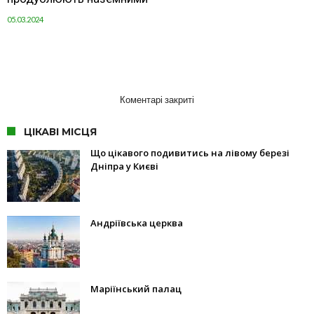
05.03.2024
Коментарі закриті
ЦІКАВІ МІСЦЯ
Що цікавого подивитись на лівому березі
Дніпра у Києві
Андріївська церква
Маріїнський палац