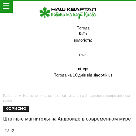
Погода
Київ
вологість:
тиск:
вітер:
Погода на 10 днів від
sinoptik.ua
Головна
Корисно
Штатные магнитолы на Андроиде в современном
мире
КОРИСНО
Штатные магнитолы на Андроиде в современном мире
0