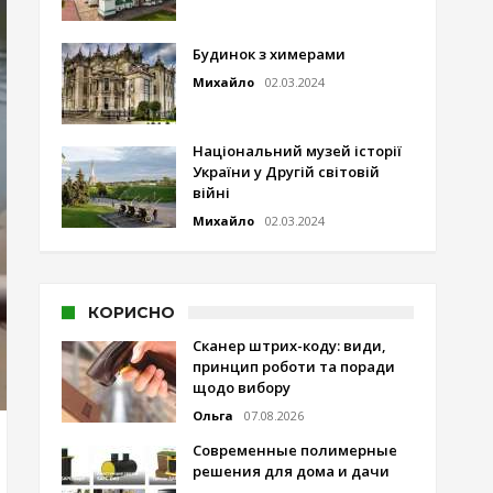
Будинок з химерами
Михайло
02.03.2024
Національний музей історії
України у Другій світовій
війні
Михайло
02.03.2024
КОРИСНО
Сканер штрих-коду: види,
принцип роботи та поради
щодо вибору
Ольга
07.08.2026
Современные полимерные
решения для дома и дачи