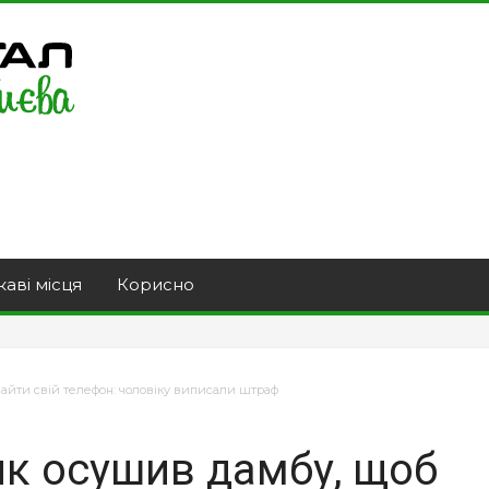
каві місця
Корисно
айти свій телефон: чоловіку виписали штраф
ик осушив дамбу, щоб