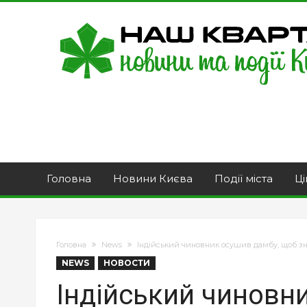
Головна
Новини Києва
Події міста
Ці
Головна
News
Індійський чиновник осушив дамбу, щоб зн
NEWS
НОВОСТИ
Індійський чиновн