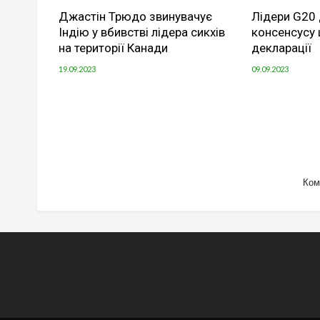
Джастін Трюдо звинувачує
Лідери G20
Індію у вбивстві лідера сикхів
консенсусу
на території Канади
декларації
19.09.2023
09.09.2023
Ком