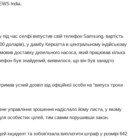
WS India.
під час селфі випустив свій телефон Samsung, вартість
000 доларів), у дамбу Керкатта в центральному індійському
замовив доставку дизельного насоса, який працював кілька
лефон був знайдений, виявилося, що він був занадто
римав усний дозвіл від офіційної особи на “випуск трохи
авне управління зрошення надіслало йому листа, у якому
и для особистих цілей, тим самим порушивши закон.
ей інцидент та зобов’язала виплатити штраф у розмірі 642