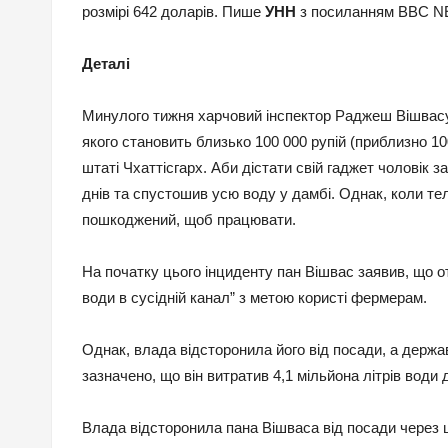
розмірі 642 доларів. Пише
УНН
з посиланням BBC NE
Деталі
Минулого тижня харчовий інспектор Раджеш Вішвасу 
якого становить близько 100 000 рупій (приблизно 1
штаті Чхаттісгарх. Аби дістати свій гаджет чоловік 
днів та спустошив усю воду у дамбі. Однак, коли те
пошкоджений, щоб працювати.
На початку цього інциденту пан Вішвас заявив, що от
води в сусідній канал” з метою користі фермерам.
Однак, влада відсторонила його від посади, а держ
зазначено, що він витратив 4,1 мільйона літрів вод
Влада відсторонила пана Вішваса від посади через ц