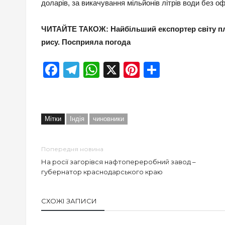
доларів, за викачування мільйонів літрів води без о
ЧИТАЙТЕ ТАКОЖ: Найбільший експортер світу пла
рису. Посприяла погода
Facebook
Telegram
WhatsApp
X
Pinterest
Отправи
Мітки
Індія
чиновники
Попередня новина
На росії загорівся нафтопереробний завод –
губернатор краснодарського краю
СХОЖІ ЗАПИСИ