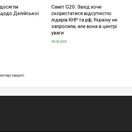
 досягли
Саміт G20: Захід хоче
 щодо Делійської
скористатися відсутністю
лідерів КНР та рф, Україну не
запросили, але вона в центрі
уваги
09.09.2023
ентарі закриті