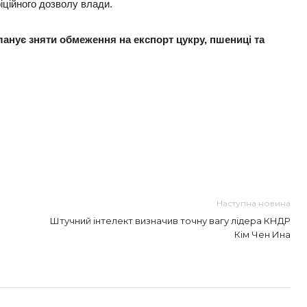
фіційного дозволу влади.
нує зняти обмеження на експорт цукру, пшениці та
ть
Наступна новина
Штучний інтелект визначив точну вагу лідера КНДР
Кім Чен Ина