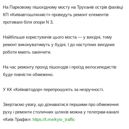
На Парковому пішохідному мосту на Труханів острів фахівці
КП «Київавтошляхміст» проведуть ремонт елементів
противаги біля опори N 3.
Найбільше користувачів цього моста — у вихідні, тому
ремонт виконуватимуть у будні. І до наступних вихідних
роботи мають закінчити.
На час ремонту прохід пішоходів і проїзд велосипедистів
буде повністю обмежено.
У КК «Київавтодор» перепрошують за незручності.
Звертаємо увагу, що дізнаватися першими про обмеження
руху і ремонти столичних шляхів можна у телеграм-каналі
«Київ Трафік»:
https://t.me/kyiv_traffic