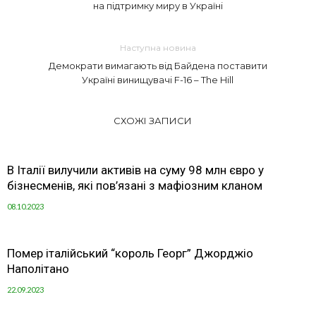
на підтримку миру в Україні
Наступна новина
Демократи вимагають від Байдена поставити
Україні винищувачі F-16 – The Hill
СХОЖІ ЗАПИСИ
В Італії вилучили активів на суму 98 млн євро у
бізнесменів, які пов’язані з мафіозним кланом
08.10.2023
Помер італійський “король Георг” Джорджіо
Наполітано
22.09.2023