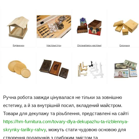
Ручна робота завжди цінувалася не тільки за зовнішню
естетику, а й за внутрішній посил, вкладений майстром.
Товари для декупажу та різьблення, представлені на сайті
https://hm-furnitura.com/tovary-dlya-dekupazhu-ta-rizblennya-
skrynky-tarilky-rahvy
, можуть стати чудовою основою для
створення подарунків з глибоким змістом та