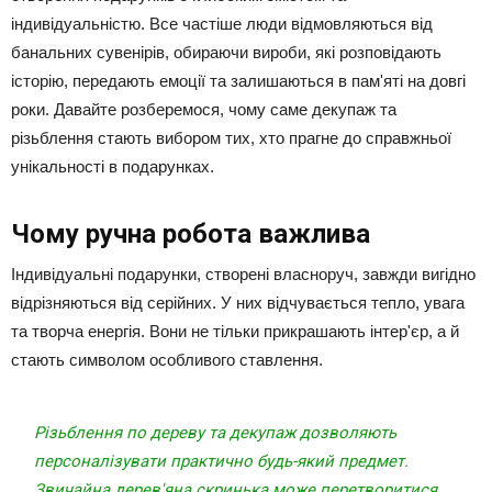
індивідуальністю. Все частіше люди відмовляються від
банальних сувенірів, обираючи вироби, які розповідають
історію, передають емоції та залишаються в пам'яті на довгі
роки. Давайте розберемося, чому саме декупаж та
різьблення стають вибором тих, хто прагне до справжньої
унікальності в подарунках.
Чому ручна робота важлива
Індивідуальні подарунки, створені власноруч, завжди вигідно
відрізняються від серійних. У них відчувається тепло, увага
та творча енергія. Вони не тільки прикрашають інтер'єр, а й
стають символом особливого ставлення.
Різьблення по дереву та декупаж дозволяють
персоналізувати практично будь-який предмет.
Звичайна дерев'яна скринька може перетворитися