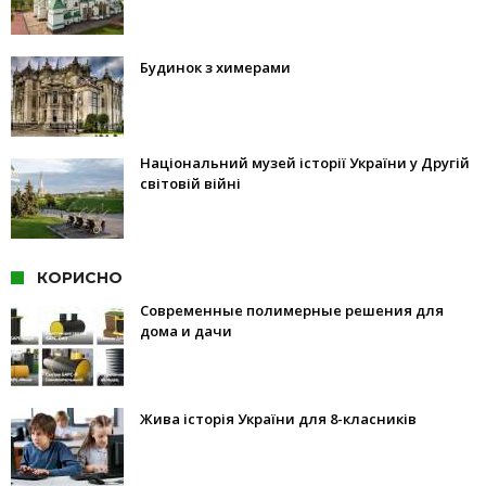
Будинок з химерами
Національний музей історії України у Другій
світовій війні
КОРИСНО
Современные полимерные решения для
дома и дачи
Жива історія України для 8-класників