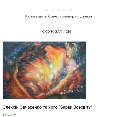
Наступна новина
Як замовити бізнес-сувеніри під ключ
СХОЖІ ЗАПИСИ
Олексій Овчаренко та його “Барви Всесвіту”
12.02.2025