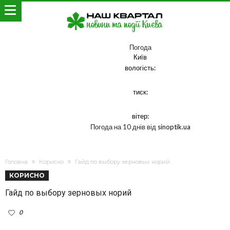
Погода
Київ
вологість:
тиск:
вітер:
Погода на 10 днів від
sinoptik.ua
Головна
Корисно
Гайд по выбору зерновых норий
КОРИСНО
Гайд по выбору зерновых норий
0