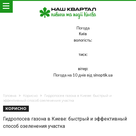
Погода
Київ
вологість:
тиск:
вітер:
Погода на 10 днів від
sinoptik.ua
Головна
Корисно
Гидропосев газона в Киеве: быстрый и
эффективный способ озеленения участка
КОРИСНО
Гидропосев газона в Киеве: быстрый и эффективный
способ озеленения участка