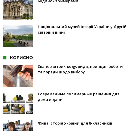
Будинок з химерами
Національний музей історії України у Другій
світовій війні
КОРИСНО
Сканер штрих-коду: види, принцип роботи
та поради щодо вибору
Современные полимерные решения для
дома и дачи
Жива історія України для 8-класників