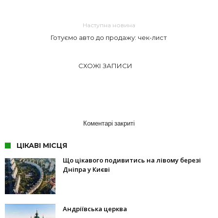
Наступна новина
Готуємо авто до продажу: чек-лист
СХОЖІ ЗАПИСИ
Коментарі закриті
ЦІКАВІ МІСЦЯ
Що цікавого подивитись на лівому березі
Дніпра у Києві
Андріївська церква