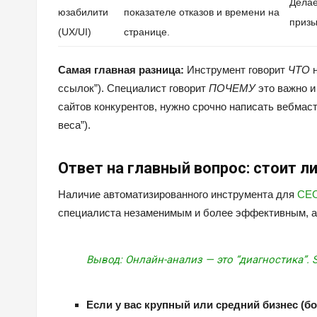
Делае
юзабилити
показателе отказов и времени на
призы
(UX/UI)
странице.
Самая главная разница:
Инструмент говорит
ЧТО
н
ссылок”). Специалист говорит
ПОЧЕМУ
это важно 
сайтов конкурентов, нужно срочно написать вебмас
веса”).
Ответ на главный вопрос: стоит л
Наличие автоматизированного инструмента для
СЕО
специалиста незаменимым и более эффективным, а
Вывод: Онлайн-анализ — это
“диагностика”
.
Если у вас крупный или средний бизнес (бо