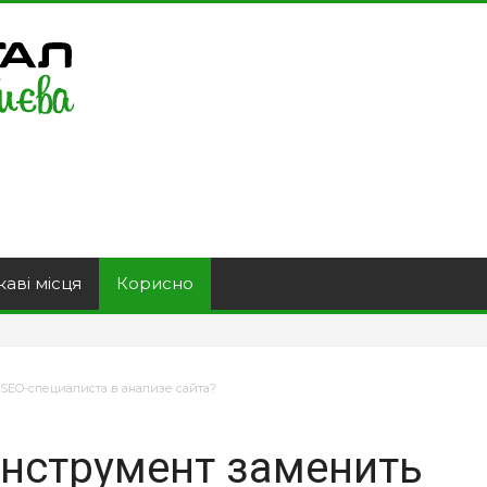
каві місця
Корисно
SEO-специалиста в анализе сайта?
инструмент заменить