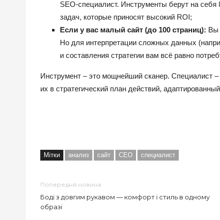
SEO-специалист. Инструменты берут на себя 
задач, которые приносят высокий ROI;
Если у вас малый сайт (до 100 страниц):
Вы 
Но для интерпретации сложных данных (напри
и составления стратегии вам всё равно потре
Инструмент – это мощнейший сканер. Специалист –
их в стратегический план действий, адаптированный
Мітки
анализ
сайт
СЕО
специалист
Попередня новина
Боді з довгим рукавом — комфорт і стиль в одному
образі