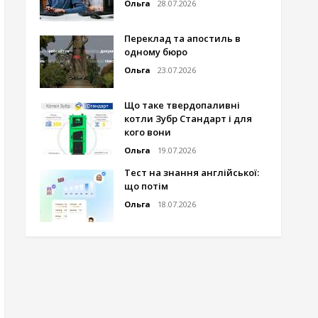
Ольга
28.07.2026
Переклад та апостиль в
одному бюро
Ольга
23.07.2026
Що таке твердопаливні
котли Зубр Стандарт і для
кого вони
Ольга
19.07.2026
Тест на знання англійської:
що потім
Ольга
18.07.2026