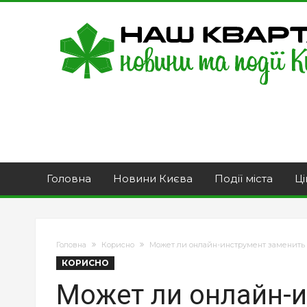
Головна
Новини Києва
Події міста
Ці
Головна
Корисно
Может ли онлайн-инструмент заменить 
КОРИСНО
Может ли онлайн-