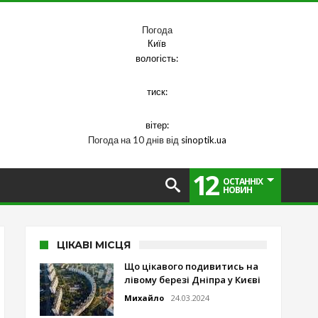
Погода
Київ
вологість:
тиск:
вітер:
Погода на 10 днів від
sinoptik.ua
12
ОСТАННІХ
НОВИН
ЦІКАВІ МІСЦЯ
Що цікавого подивитись на
лівому березі Дніпра у Києві
Михайло
24.03.2024