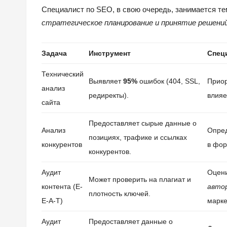
Специалист по SEO, в свою очередь, занимается те
стратегическое планирование и принятие решений
Задача
Инструмент
Спец
Технический
Выявляет
95%
ошибок (404, SSL,
Приор
анализ
редиректы).
влияе
сайта
Предоставляет сырые данные о
Анализ
Опре
позициях, трафике и ссылках
конкурентов
в фор
конкурентов.
Аудит
Оцени
Может проверить на плагиат и
контента (E-
авто
плотность ключей.
E-A-T)
марке
Аудит
Предоставляет данные о