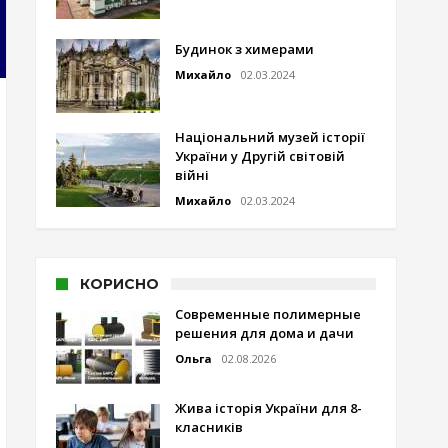
Будинок з химерами
Михайло
02.03.2024
Національний музей історії
України у Другій світовій
війні
Михайло
02.03.2024
КОРИСНО
Современные полимерные
решения для дома и дачи
Ольга
02.08.2026
Жива історія України для 8-
класників