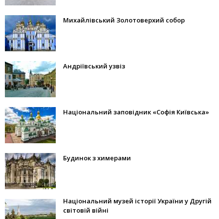
Михайлівський Золотоверхий собор
Андріївський узвіз
Національний заповідник «Софія Київська»
Будинок з химерами
Національний музей історії України у Другій
світовій війні