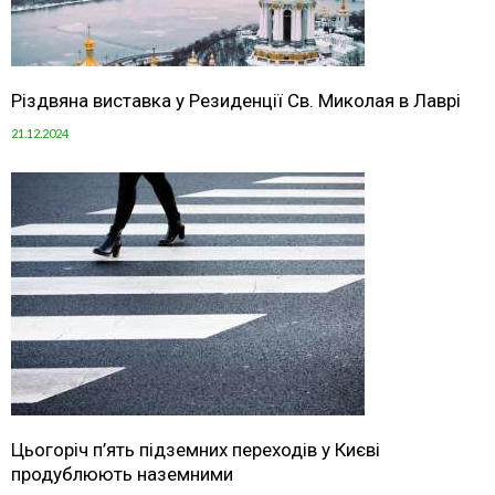
Різдвяна виставка у Резиденції Св. Миколая в Лаврі
21.12.2024
Цьогоріч п’ять підземних переходів у Києві
продублюють наземними