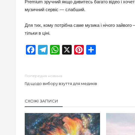
Premium зручний якщо дивитесь багато відео і хоче
музичний сервіс — слабший.
Для тих, кому потрібна саме музика і нічого зайвог
тільки в ціні.
Facebook
Telegram
WhatsApp
X
Pinterest
Отправи
Попередня новина
Гід щодо вибору взуття для медиків
СХОЖІ ЗАПИСИ