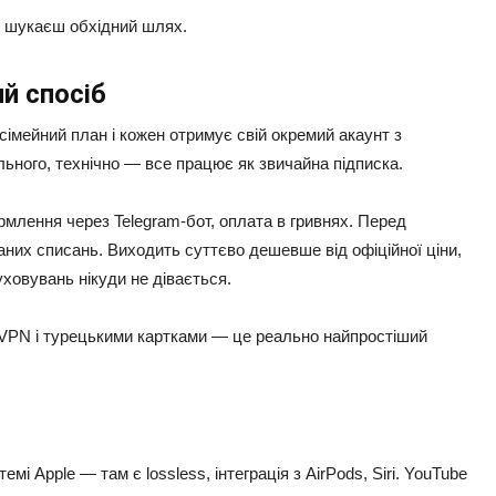
бо шукаєш обхідний шлях.
й спосіб
імейний план і кожен отримує свій окремий акаунт з
ьного, технічно — все працює як звичайна підписка.
рмлення через Telegram-бот, оплата в гривнях. Перед
них списань. Виходить суттєво дешевше від офіційної ціни,
уховувань нікуди не дівається.
 VPN і турецькими картками — це реально найпростіший
емі Apple — там є lossless, інтеграція з AirPods, Siri. YouTube