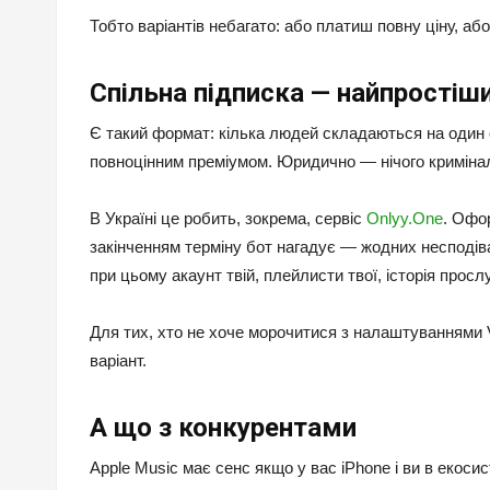
Тобто варіантів небагато: або платиш повну ціну, а
Спільна підписка — найпростіши
Є такий формат: кілька людей складаються на один с
повноцінним преміумом. Юридично — нічого кримінал
В Україні це робить, зокрема, сервіс
Onlyy.One
. Офо
закінченням терміну бот нагадує — жодних несподіва
при цьому акаунт твій, плейлисти твої, історія просл
Для тих, хто не хоче морочитися з налаштуваннями
варіант.
А що з конкурентами
Apple Music має сенс якщо у вас iPhone і ви в екосист