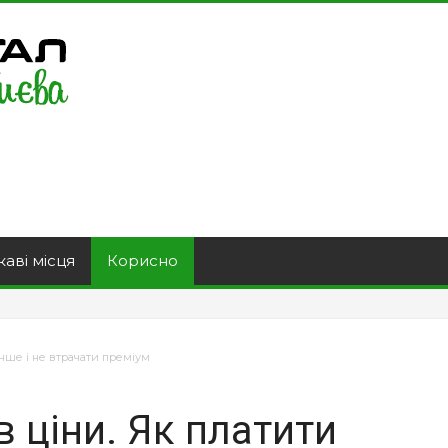
каві місця
Корисно
енше і не втрачати преміум
в ціни. Як платити