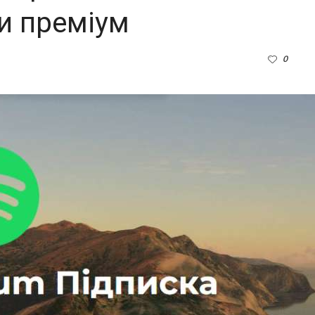
ти преміум
0