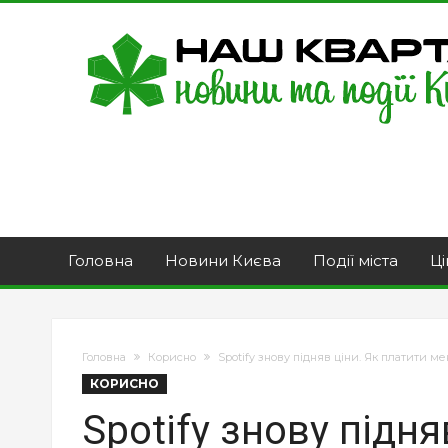
Головна
Новини Києва
Події міста
Ці
Головна
Корисно
Spotify знову підняв ціни. Як платити м
КОРИСНО
Spotify знову підня