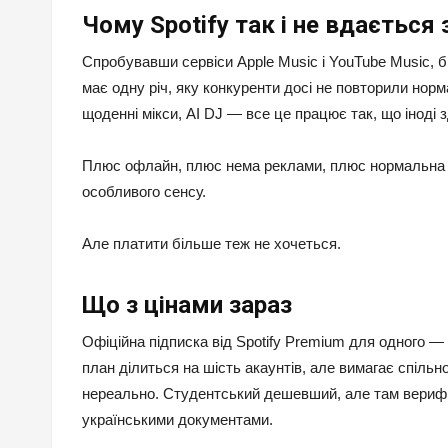
Чому Spotify так і не вдається
Спробувавши сервіси Apple Music і YouTube Music, бі
має одну річ, яку конкуренти досі не повторили норма
щоденні мікси, AI DJ — все це працює так, що іноді з
Плюс офлайн, плюс нема реклами, плюс нормальна як
особливого сенсу.
Але платити більше теж не хочеться.
Що з цінами зараз
Офіційна підписка від Spotify Premium для одного — 
план ділиться на шість акаунтів, але вимагає спільн
нереально. Студентський дешевший, але там верифік
українськими документами.