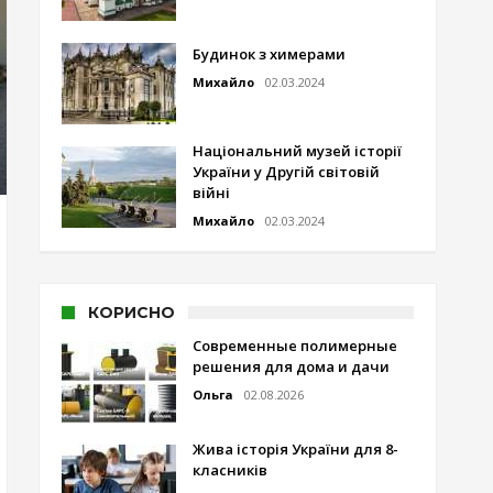
Будинок з химерами
Михайло
02.03.2024
Національний музей історії
України у Другій світовій
війні
Михайло
02.03.2024
КОРИСНО
Современные полимерные
решения для дома и дачи
Ольга
02.08.2026
Жива історія України для 8-
класників