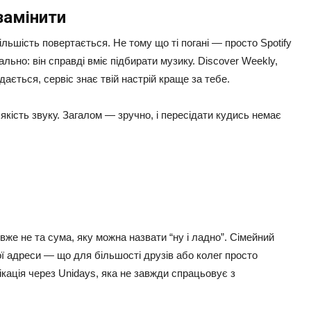
 замінити
льшість повертається. Не тому що ті погані — просто Spotify
льно: він справді вміє підбирати музику. Discover Weekly,
дається, сервіс знає твій настрій краще за тебе.
ість звуку. Загалом — зручно, і пересідати кудись немає
вже не та сума, яку можна назвати “ну і ладно”. Сімейний
ої адреси — що для більшості друзів або колег просто
ація через Unidays, яка не завжди спрацьовує з