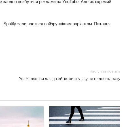
те заодно позбутися реклами на YouTube. Але як окремий
о — Spotify залишається найзручнішим варіантом. Питання
ть
Наступна новина
Розмальовки для дітей: користь, яку не видно одразу