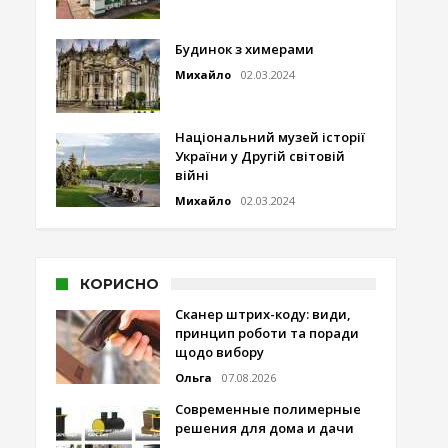
Будинок з химерами
Михайло
02.03.2024
Національний музей історії
України у Другій світовій
війні
Михайло
02.03.2024
КОРИСНО
Сканер штрих-коду: види,
принцип роботи та поради
щодо вибору
Ольга
07.08.2026
Современные полимерные
решения для дома и дачи