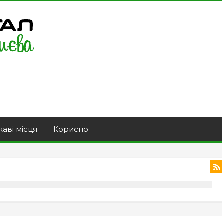
каві місця
Корисно