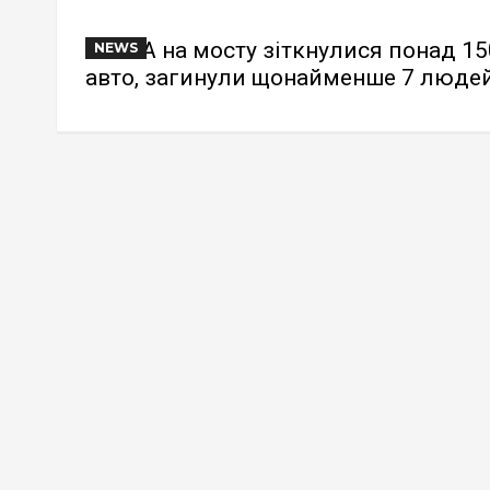
У США на мосту зіткнулися понад 15
NEWS
авто, загинули щонайменше 7 люде