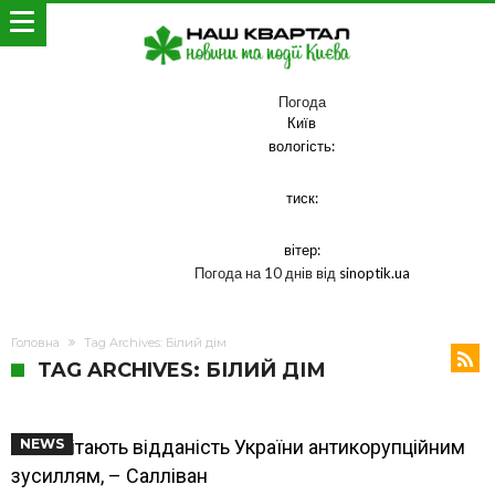
Погода
Київ
вологість:
тиск:
вітер:
Погода на 10 днів від
sinoptik.ua
Головна
Tag Archives: Білий дім
TAG ARCHIVES: БІЛИЙ ДІМ
США вітають відданість України антикорупційним
NEWS
зусиллям, – Салліван