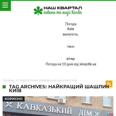
Погода
Київ
вологість:
тиск:
вітер:
Погода на 10 днів від
sinoptik.ua
Головна
Tag Archives: найкращий шашлик Київ
TAG ARCHIVES: НАЙКРАЩИЙ ШАШЛИК
КИЇВ
КОРИСНО