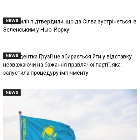
У Бразилії підтвердили, що да Сілва зустрінеться із
NEWS
Зеленським у Нью-Йорку
Президентка Грузії не збирається йти у відставку
NEWS
незважаючи на бажання правлячої партії, яка
запустила процедуру імпічменту
NEWS