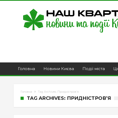
Головна
Новини Києва
Події міста
Ці
Головна
Tag Archives: Придністров’я
TAG ARCHIVES: ПРИДНІСТРОВ’Я