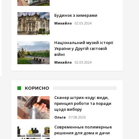
Будинок з химерами
Михайло
02.03.2024
Національний музей історії
України у Другій світовій
війні
Михайло
02.03.2024
КОРИСНО
Сканер штрих-коду: види,
принцип роботи та поради
щодо вибору
Ольга
07.08.2026
Современные полимерные
решения для дома и дачи