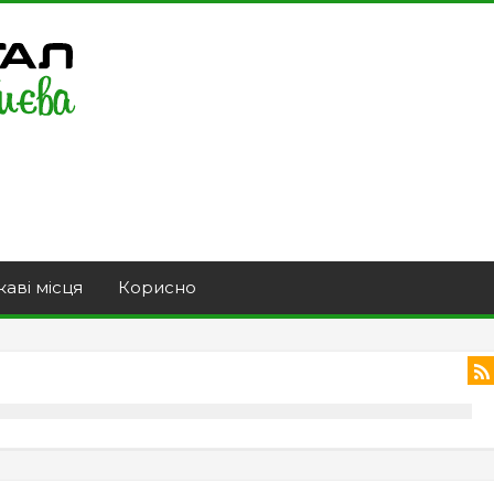
каві місця
Корисно