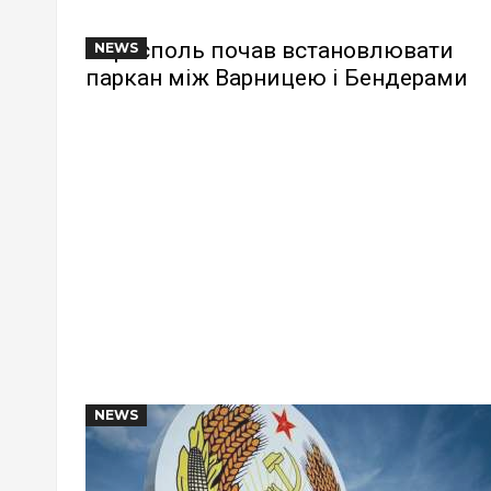
Тирасполь почав встановлювати
NEWS
паркан між Варницею і Бендерами
NEWS