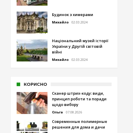
Будинок з химерами
Михайло
02.03.2024
Національний музей історії
України у Другій світовій
війні
Михайло
02.03.2024
КОРИСНО
Сканер штрих-коду: види,
принцип роботи та поради
щодо вибору
Ольга
07.08.2026
Современные полимерные
решения для дома и дачи