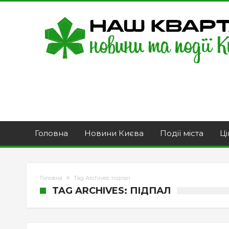
Головна
Новини Києва
Події міста
Ці
Головна
Tag Archives: підпал
TAG ARCHIVES: ПІДПАЛ