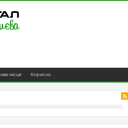
каві місця
Корисно