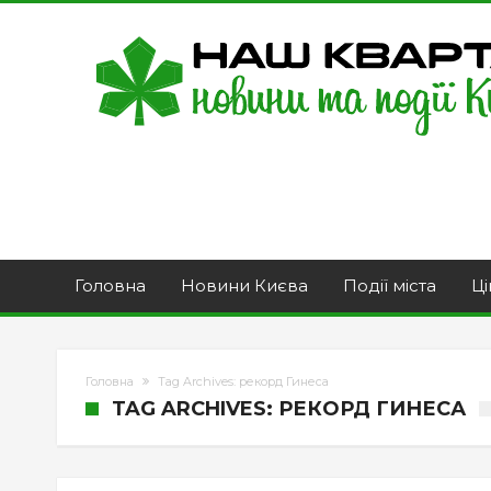
Головна
Новини Києва
Події міста
Ці
Головна
Tag Archives: рекорд Гинеса
TAG ARCHIVES: РЕКОРД ГИНЕСА