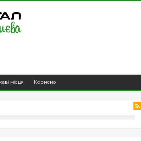
каві місця
Корисно