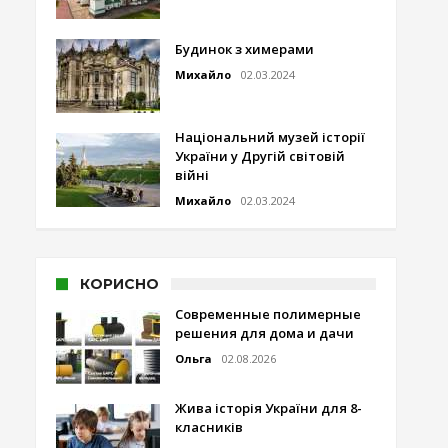
Будинок з химерами
Михайло
02.03.2024
Національний музей історії
України у Другій світовій
війні
Михайло
02.03.2024
КОРИСНО
Современные полимерные
решения для дома и дачи
Ольга
02.08.2026
Жива історія України для 8-
класників