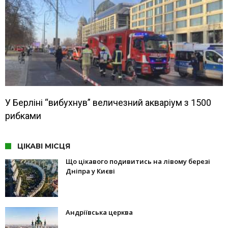
У Берліні “вибухнув” величезний акваріум з 1500
рибками
ЦІКАВІ МІСЦЯ
Що цікавого подивитись на лівому березі
Дніпра у Києві
Андріївська церква