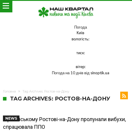
Погода
Київ
вологість:
тиск:
вітер:
Погода на 10 днів від
sinoptik.ua
Головна
Tag Archives: Ростов-на-Дону
TAG ARCHIVES: РОСТОВ-НА-ДОНУ
У російському Ростові-на-Дону пролунали вибухи,
NEWS
спрацювала ППО