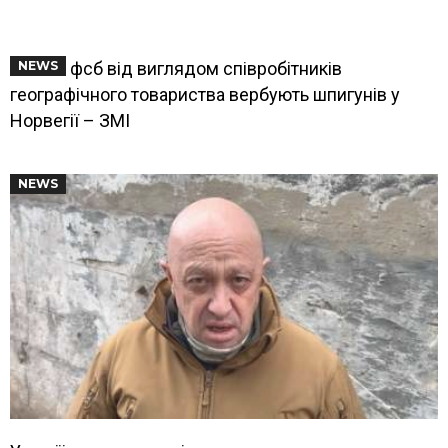
Агенти фсб від виглядом співробітників
NEWS
географічного товариства вербують шпигунів у
Норвегії – ЗМІ
NEWS