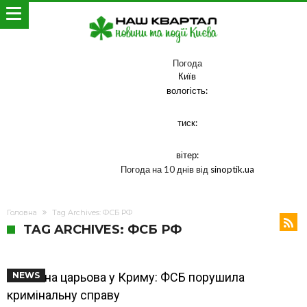
Погода
Київ
вологість:
тиск:
вітер:
Погода на 10 днів від
sinoptik.ua
Головна
Tag Archives: ФСБ РФ
TAG ARCHIVES: ФСБ РФ
Замах на царьова у Криму: ФСБ порушила
NEWS
кримінальну справу