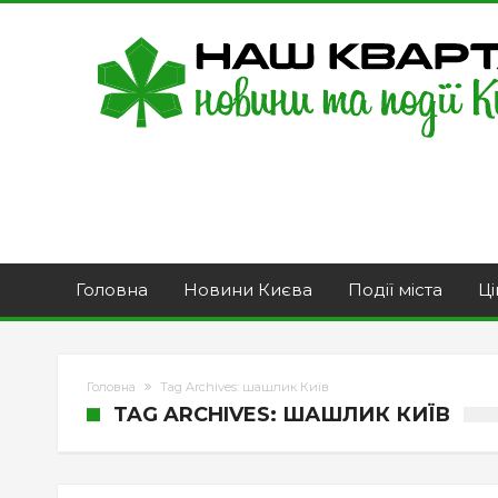
Головна
Новини Києва
Події міста
Ці
Головна
Tag Archives: шашлик Київ
TAG ARCHIVES: ШАШЛИК КИЇВ