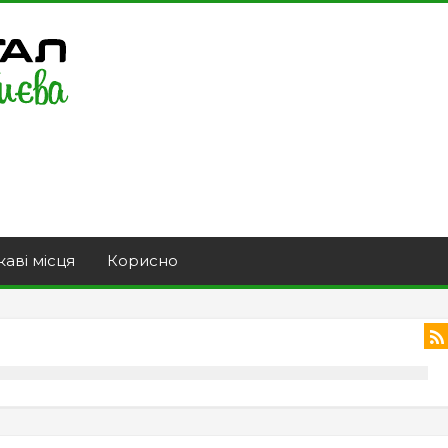
каві місця
Корисно