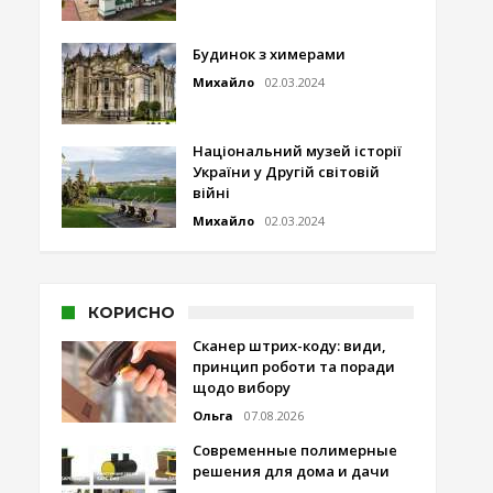
Будинок з химерами
Михайло
02.03.2024
Національний музей історії
України у Другій світовій
війні
Михайло
02.03.2024
КОРИСНО
Сканер штрих-коду: види,
принцип роботи та поради
щодо вибору
Ольга
07.08.2026
Современные полимерные
решения для дома и дачи