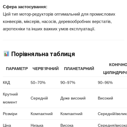
Сфера застосування:
Цей тип мотор-редукторів оптимальний для промислових
конвеєрів, міксерів, насосів, деревообробних верстатів,
агротехніки та інших важких умов експлуатації.
Порівняльна таблиця
КОНІЧНО
ПАРАМЕТР
ЧЕРВ’ЯЧНИЙ
ПЛАНЕТАРНИЙ
ЦИЛІНДРИ
ККД
50–70%
90–97%
90–96%
Крутний
Середній
Дуже високий
Високий
момент
Розміри
Компактний
Компактний
Середній/вели
Ціна
Низька
Висока
Середня/висок