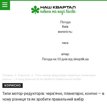
Погода
Київ
вологість:
тиск:
вітер:
Погода на 10 днів від
sinoptik.ua
Головна
Корисно
Типи мотор-редукторів: черв’ячні, планетарні,
конічні — в чому різниця та як зробити правильний вибір
КОРИСНО
Типи мотор-редукторів: черв’ячні, планетарні, конічні — в
чому різниця та як зробити правильний вибір