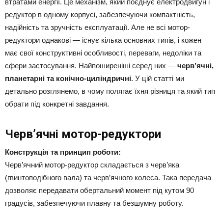
втратами енергії. Це механізм, який поєднує електродвигун і
редуктор в одному корпусі, забезпечуючи компактність,
надійність та зручність експлуатації. Але не всі мотор-
редуктори однакові — існує кілька основних типів, і кожен
має свої конструктивні особливості, переваги, недоліки та
сфери застосування. Найпоширеніші серед них —
черв’ячні,
планетарні та конічно-циліндричні
. У цій статті ми
детально розглянемо, в чому полягає їхня різниця та який тип
обрати під конкретні завдання.
Черв’ячні мотор-редуктори
Конструкція та принцип роботи:
Черв’ячний мотор-редуктор складається з черв’яка
(гвинтоподібного вала) та черв’ячного колеса. Така передача
дозволяє передавати обертальний момент під кутом 90
градусів, забезпечуючи плавну та безшумну роботу.